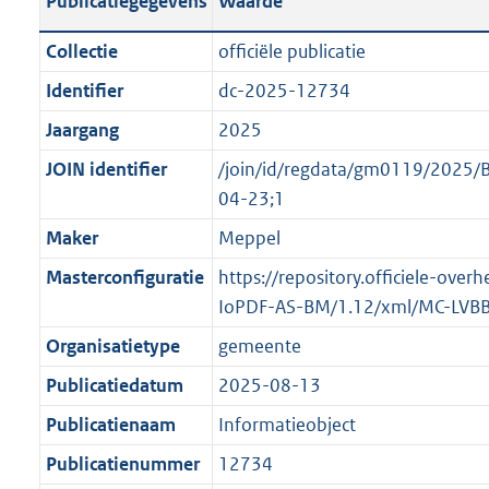
Publicatiegegevens
Waarde
t
l
o
a
i
t
Collectie
officiële publicatie
n
c
t
Identifier
dc-2025-12734
d
a
e
s
Jaargang
2025
t
:
g
i
o
JOIN identifier
/join/id/regdata/gm0119/2025
r
e
n
04-23;1
o
i
b
Maker
Meppel
o
n
e
t
Masterconfiguratie
https://repository.officiele-over
f
k
t
IoPDF-AS-BM/1.12/xml/MC-LVB
o
e
e
r
n
Organisatietype
gemeente
:
m
d
Publicatiedatum
2025-08-13
1
a
K
Publicatienaam
Informatieobject
a
b
t
Publicatienummer
12734