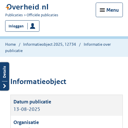
Menu
U
Publicaties
Officiële publicaties
bent
Inloggen
nu
hier:
Home
Informatieobject 2025, 12734
Informatie over
publicatie
Informatieobject
13-08-2025