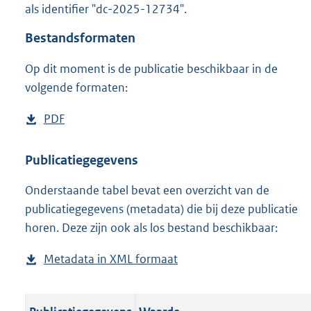
als identifier "dc-2025-12734".
o
o
Bestandsformaten
t
t
Op dit moment is de publicatie beschikbaar in de
e
volgende formaten:
:
o
n
D
PDF
b
b
o
e
e
w
s
Publicatiegegevens
k
n
t
e
n
Onderstaande tabel bevat een overzicht van de
l
a
d
publicatiegegevens (metadata) die bij deze publicatie
o
n
horen. Deze zijn ook als los bestand beschikbaar:
a
d
d
s
Metadata in XML formaat
b
p
g
e
u
r
s
b
o