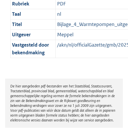
Rubriek
PDF
Taal
nl
Titel
Bijlage_4_Warmtepompen_uitge
Uitgever
Meppel
Vastgesteld door
/akn/nl/officialGazette/gmb/2
bekendmaking
Disclaimer
De hier aangeboden pdf-bestanden van het Staatsblad, Staatscourant,
Tractatenblad, provinciaal blad, gemeenteblad, waterschapsblad en blad
gemeenschappelijke regeling vormen de formele bekendmakingen in de
zin van de Bekendmakingswet en de Rijkswet goedkeuring en
bekendmaking verdragen voor zover ze na 1 juli 2009 zijn uitgegeven.
Voor pdf-publicaties van vóór deze datum geldt dat alleen de in papieren
vorm uitgegeven bladen formele status hebben; de hier aangeboden
elektronische versies daarvan worden bij wijze van service aangeboden.