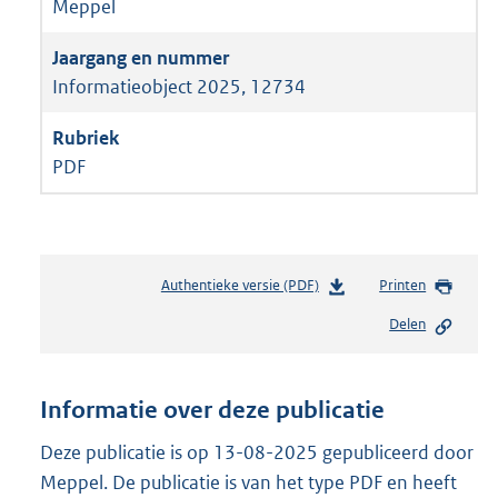
Meppel
Informatieobject 2025, 12734
PDF
Authentieke versie (PDF)
b
Printen
e
Delen
s
t
a
n
Informatie over deze publicatie
d
s
Deze publicatie is op 13-08-2025 gepubliceerd door
g
Meppel. De publicatie is van het type PDF en heeft
r