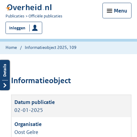
Menu
U
Publicaties
Officiële publicaties
bent
Inloggen
nu
hier:
Home
Informatieobject 2025, 109
Informatieobject
02-01-2025
Oost Gelre