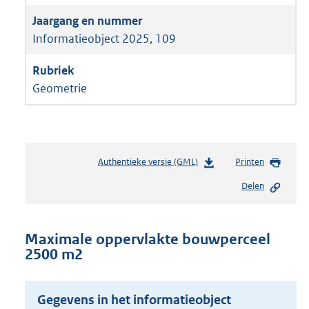
Informatieobject 2025, 109
Geometrie
Authentieke versie (GML)
b
Printen
e
Delen
s
t
a
n
Maximale oppervlakte bouwperceel
d
2500 m2
s
g
r
Gegevens in het informatieobject
o