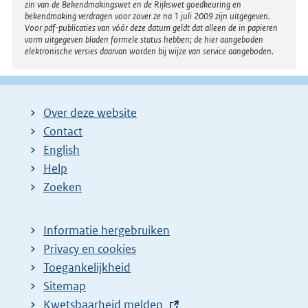
zin van de Bekendmakingswet en de Rijkswet goedkeuring en
bekendmaking verdragen voor zover ze na 1 juli 2009 zijn uitgegeven.
Voor pdf-publicaties van vóór deze datum geldt dat alleen de in papieren
vorm uitgegeven bladen formele status hebben; de hier aangeboden
elektronische versies daarvan worden bij wijze van service aangeboden.
Over deze website
Contact
English
Help
Zoeken
Informatie hergebruiken
Privacy en cookies
Toegankelijkheid
Sitemap
E
Kwetsbaarheid melden