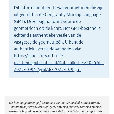
o
Dit informatieobject bevat geometrieën die zijn
t
uitgedrukt in de Geography Markup Language
t
e
(GML). Deze pagina toont voor u de
:
geometrieën op de kaart. Het GML-bestand is
2
echter de authentieke versie van de
K
vastgestelde geometrieën. U kunt de
b
authentieke versie downloaden via:
https://repository.officiele-
overheidspublicaties.nl/Datacollecties/2025/dc-
2025-109/1/gml/dc-2025-109.gml
Disclaimer
De hier aangeboden pdf-bestanden van het Staatsblad, Staatscourant,
Tractatenblad, provinciaal blad, gemeenteblad, waterschapsblad en blad
gemeenschappelijke regeling vormen de formele bekendmakingen in de