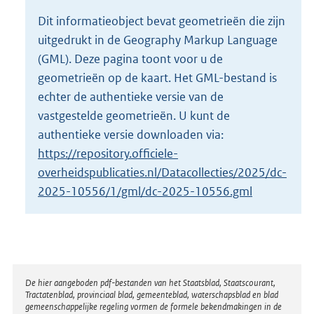
o
Dit informatieobject bevat geometrieën die zijn
t
uitgedrukt in de Geography Markup Language
t
e
(GML). Deze pagina toont voor u de
:
geometrieën op de kaart. Het GML-bestand is
5
echter de authentieke versie van de
,
vastgestelde geometrieën. U kunt de
5
M
authentieke versie downloaden via:
b
https://repository.officiele-
overheidspublicaties.nl/Datacollecties/2025/dc-
2025-10556/1/gml/dc-2025-10556.gml
Disclaimer
De hier aangeboden pdf-bestanden van het Staatsblad, Staatscourant,
Tractatenblad, provinciaal blad, gemeenteblad, waterschapsblad en blad
gemeenschappelijke regeling vormen de formele bekendmakingen in de