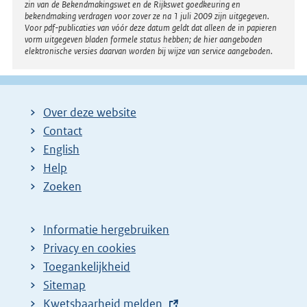
zin van de Bekendmakingswet en de Rijkswet goedkeuring en
bekendmaking verdragen voor zover ze na 1 juli 2009 zijn uitgegeven.
Voor pdf-publicaties van vóór deze datum geldt dat alleen de in papieren
vorm uitgegeven bladen formele status hebben; de hier aangeboden
elektronische versies daarvan worden bij wijze van service aangeboden.
Over deze website
Contact
English
Help
Zoeken
Informatie hergebruiken
Privacy en cookies
Toegankelijkheid
Sitemap
E
Kwetsbaarheid melden