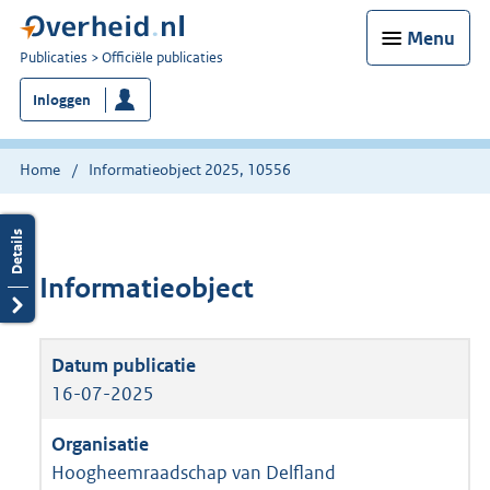
Menu
U
Publicaties
Officiële publicaties
bent
Inloggen
nu
hier:
Home
Informatieobject 2025, 10556
Informatieobject
16-07-2025
Hoogheemraadschap van Delfland