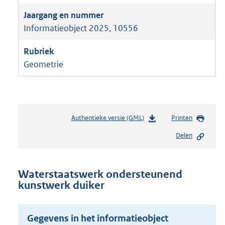
Informatieobject 2025, 10556
Geometrie
Authentieke versie (GML)
b
Printen
e
Delen
s
t
a
n
Waterstaatswerk ondersteunend
d
kunstwerk duiker
s
g
r
Gegevens in het informatieobject
o