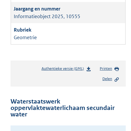
Informatieobject 2025, 10555
Geometrie
Authentieke versie (GML)
b
Printen
e
Delen
s
t
a
n
Waterstaatswerk
d
oppervlaktewaterlichaam secundair
s
water
g
r
o