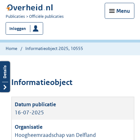
Menu
U
Publicaties
Officiële publicaties
bent
Inloggen
nu
hier:
Home
Informatieobject 2025, 10555
Informatieobject
16-07-2025
Hoogheemraadschap van Delfland