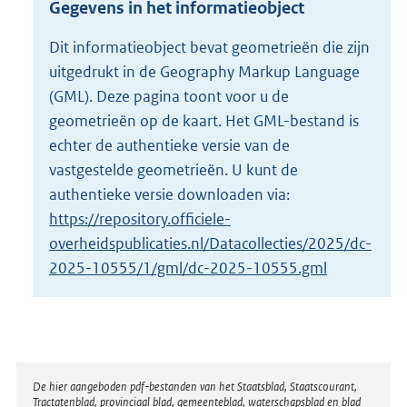
Gegevens in het informatieobject
o
t
Dit informatieobject bevat geometrieën die zijn
t
uitgedrukt in de Geography Markup Language
e
:
(GML). Deze pagina toont voor u de
8
geometrieën op de kaart. Het GML-bestand is
0
echter de authentieke versie van de
,
vastgestelde geometrieën. U kunt de
7
M
authentieke versie downloaden via:
b
https://repository.officiele-
overheidspublicaties.nl/Datacollecties/2025/dc-
2025-10555/1/gml/dc-2025-10555.gml
Disclaimer
De hier aangeboden pdf-bestanden van het Staatsblad, Staatscourant,
Tractatenblad, provinciaal blad, gemeenteblad, waterschapsblad en blad