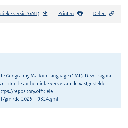
tieke versie (GML)
b
Printen
Delen
e
s
t
a
n
d
s
g
 in de Geography Markup Language (GML). Deze pagina
r
 echter de authentieke versie van de vastgestelde
o
ttps://repository.officiele-
o
4/1/gml/dc-2025-10324.gml
t
t
e