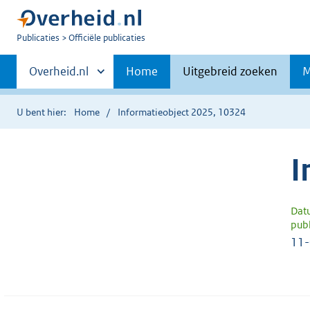
U
Publicaties
Officiële publicaties
bent
Primaire
nu
Andere
Overheid.nl
Home
Uitgebreid zoeken
M
hier:
sites
navigatie
binnen
U bent hier:
Home
Informatieobject 2025, 10324
I
Dat
publ
11