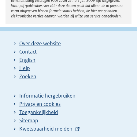
bekendmaking verdragen voor zover ze na 1 juli 2009 zijn uitgegeven.
Voor pdf-publicaties van vóór deze datum geldt dat alleen de in papieren
vorm uitgegeven bladen formele status hebben; de hier aangeboden
elektronische versies daarvan worden bij wijze van service aangeboden.
Over deze website
Contact
English
Help
Zoeken
Informatie hergebruiken
Privacy en cookies
Toegankelijkheid
Sitemap
E
Kwetsbaarheid melden
x