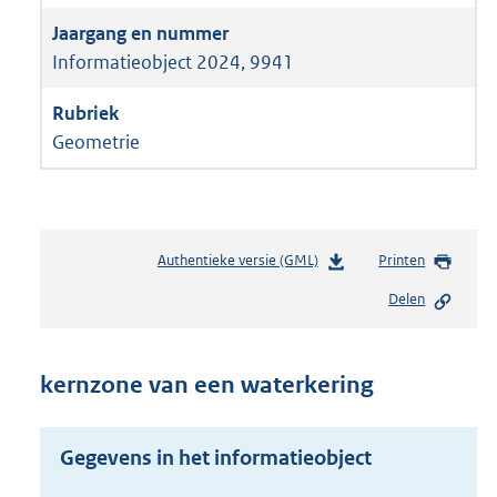
Informatieobject 2024, 9941
Geometrie
Authentieke versie (GML)
b
Printen
e
Delen
s
t
a
n
kernzone van een waterkering
d
s
g
Gegevens in het informatieobject
r
o