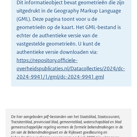
Dit informatieobject bevat geometrieën die zijn
o
uitgedrukt in de Geography Markup Language
t
t
(GML). Deze pagina toont voor u de
e
geometrieën op de kaart. Het GML-bestand is
:
echter de authentieke versie van de
1
vastgestelde geometrieën. U kunt de
,
8
authentieke versie downloaden via:
M
https://repository.officiele-
b
overheidspublicaties.nl/Datacollecties/2024/dc-
2024-9941/1/gml/dc-2024-9941.gml
Disclaimer
De hier aangeboden pdf-bestanden van het Staatsblad, Staatscourant,
Tractatenblad, provinciaal blad, gemeenteblad, waterschapsblad en blad
gemeenschappelijke regeling vormen de formele bekendmakingen in de
zin van de Bekendmakingswet en de Rijkswet goedkeuring en