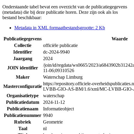
Onderstaande tabel bevat een overzicht van de publicatiegegevens
(metadata) die bij deze publicatie horen. Deze zijn ook als los
bestand beschikbaar:
Metadata in XML formaat
bestandsgrootte: 2 Kb
Publicatiegegevens
Waarde
Collectie
officiële publicatie
Identifier
dc-2024-9940
Jaargang
2024
/join/id/regdata/ws0665/2023/a6843902b3124
JOIN identifier
11-06;09310526
Maker
Waterschap Limburg
https://repository.officiele-overheidspublicatie
Masterconfiguratie
LVBB-GIO-AS-BM/1.6/xml/MC-LVBB-GIO-
Organisatietype
waterschap
Publicatiedatum
2024-11-12
Publicatienaam
Informatieobject
Publicatienummer
9940
Rubriek
Geometrie
Taal
nl