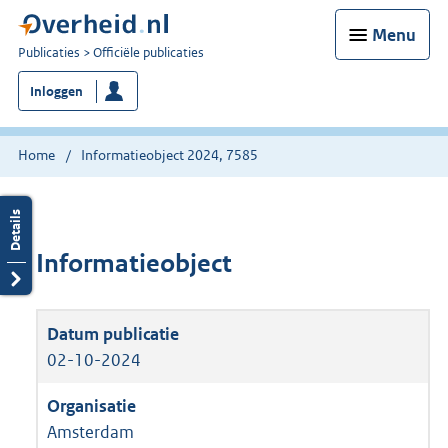
Menu
U
Publicaties
Officiële publicaties
bent
Inloggen
nu
hier:
Home
Informatieobject 2024, 7585
Informatieobject
02-10-2024
Amsterdam