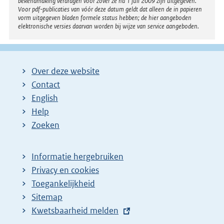
bekendmaking verdragen voor zover ze na 1 juli 2009 zijn uitgegeven.
Voor pdf-publicaties van vóór deze datum geldt dat alleen de in papieren
vorm uitgegeven bladen formele status hebben; de hier aangeboden
elektronische versies daarvan worden bij wijze van service aangeboden.
Over deze website
Contact
English
Help
Zoeken
Informatie hergebruiken
Privacy en cookies
Toegankelijkheid
Sitemap
E
Kwetsbaarheid melden
x