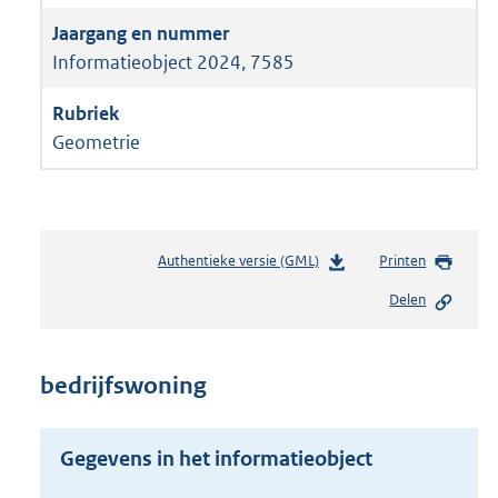
Informatieobject 2024, 7585
Geometrie
Authentieke versie (GML)
b
Printen
e
Delen
s
t
a
n
bedrijfswoning
d
s
g
Gegevens in het informatieobject
r
o