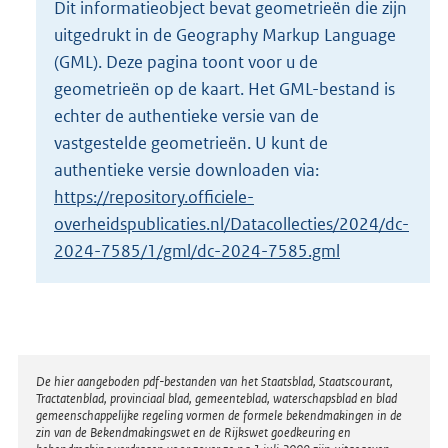
Dit informatieobject bevat geometrieën die zijn
o
uitgedrukt in de Geography Markup Language
t
t
(GML). Deze pagina toont voor u de
e
geometrieën op de kaart. Het GML-bestand is
:
echter de authentieke versie van de
2
vastgestelde geometrieën. U kunt de
K
b
authentieke versie downloaden via:
https://repository.officiele-
overheidspublicaties.nl/Datacollecties/2024/dc-
2024-7585/1/gml/dc-2024-7585.gml
Disclaimer
De hier aangeboden pdf-bestanden van het Staatsblad, Staatscourant,
Tractatenblad, provinciaal blad, gemeenteblad, waterschapsblad en blad
gemeenschappelijke regeling vormen de formele bekendmakingen in de
zin van de Bekendmakingswet en de Rijkswet goedkeuring en