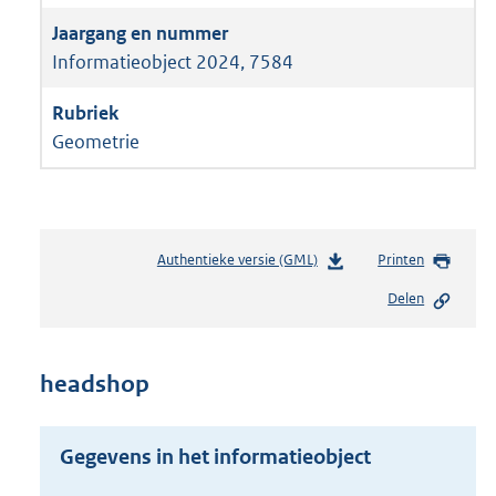
Informatieobject 2024, 7584
Geometrie
Authentieke versie (GML)
b
Printen
e
Delen
s
t
a
n
headshop
d
s
g
Gegevens in het informatieobject
r
o