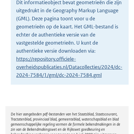
Dit informatieobject bevat geometrieën die zijn
o
uitgedrukt in de Geography Markup Language
t
t
(GML). Deze pagina toont voor u de
e
geometrieën op de kaart. Het GML-bestand is
:
echter de authentieke versie van de
2
vastgestelde geometrieën. U kunt de
K
b
authentieke versie downloaden via:
https://repository.officiele-
overheidspublicaties.nl/Datacollecties/2024/dc-
2024-7584/1/gml/dc-2024-7584.gml
Disclaimer
De hier aangeboden pdf-bestanden van het Staatsblad, Staatscourant,
Tractatenblad, provinciaal blad, gemeenteblad, waterschapsblad en blad
gemeenschappelijke regeling vormen de formele bekendmakingen in de
zin van de Bekendmakingswet en de Rijkswet goedkeuring en