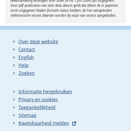
bekendmaking verdragen voor zover ze na 1 juli 2009 zijn uitgegeven.
Voor pdf-publicaties van vóór deze datum geldt dat alleen de in papieren
vorm uitgegeven bladen formele status hebben; de hier aangeboden
elektronische versies daarvan worden bij wijze van service aangeboden.
Over deze website
Contact
English
Help
Zoeken
Informatie hergebruiken
Privacy en cookies
Toegankelijkheid
Sitemap
E
Kwetsbaarheid melden
x