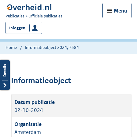
Menu
U
Publicaties
Officiële publicaties
bent
Inloggen
nu
hier:
Home
Informatieobject 2024, 7584
Informatieobject
02-10-2024
Amsterdam