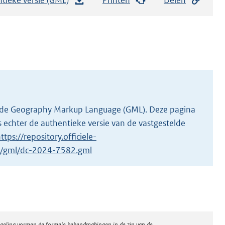
e
s
t
a
n
d
s
g
 in de Geography Markup Language (GML). Deze pagina
r
 echter de authentieke versie van de vastgestelde
o
ttps://repository.officiele-
o
/1/gml/dc-2024-7582.gml
t
t
e
:
2
regeling vormen de formele bekendmakingen in de zin van de