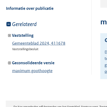
meer
van:
Informatie over publicatie
m
Toon
Gerelateerd
meer
van:
Vaststelling
Gemeenteblad 2024, 411678
Vaststellingsbesluit
D
t
Geconsolideerde versie
g
maximum goothoogte
o
Toon geconsolideerde versie
De hier aangeboden pdf-bestanden van het Staatsblad, Staatscourant, Tract