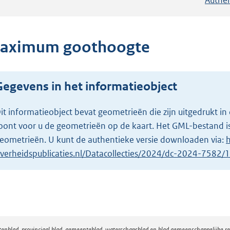
aximum goothoogte
Gegevens in het informatieobject
it informatieobject bevat geometrieën die zijn uitgedrukt
oont voor u de geometrieën op de kaart. Het GML-bestand is
eometrieën. U kunt de authentieke versie downloaden via:
h
verheidspublicaties.nl/Datacollecties/2024/dc-2024-7582
atenblad, provinciaal blad, gemeenteblad, waterschapsblad en blad gemeenschappelijke 