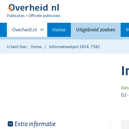
U
Publicaties
Officiële publicaties
bent
Primaire
nu
Andere
Overheid.nl
Home
Uitgebreid zoeken
M
hier:
sites
navigatie
binnen
U bent hier:
Home
Informatieobject 2024, 7582
I
Dat
02
Toon
Extra informatie