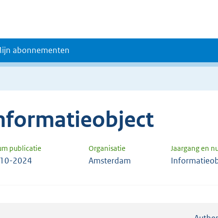
ijn abonnementen
nformatieobject
um publicatie
Organisatie
Jaargang en 
-10-2024
Amsterdam
Informatieob
Authen