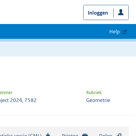
Inloggen
Help
nummer
Rubriek
ject 2024, 7582
Geometrie
tieke versie (GML)
b
Printen
Delen