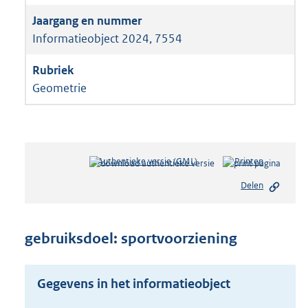
Informatieobject 2024, 7554
Geometrie
Authentieke versie (GML)
b
Printen
e
Delen
s
t
a
n
gebruiksdoel: sportvoorziening
d
s
g
Gegevens in het informatieobject
r
o