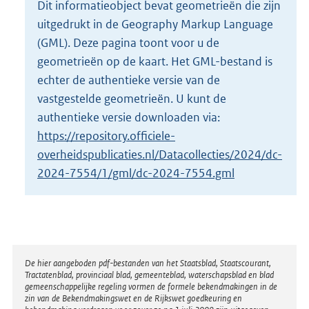
Dit informatieobject bevat geometrieën die zijn
o
uitgedrukt in de Geography Markup Language
t
t
(GML). Deze pagina toont voor u de
e
geometrieën op de kaart. Het GML-bestand is
:
echter de authentieke versie van de
2
vastgestelde geometrieën. U kunt de
K
b
authentieke versie downloaden via:
https://repository.officiele-
overheidspublicaties.nl/Datacollecties/2024/dc-
2024-7554/1/gml/dc-2024-7554.gml
Disclaimer
De hier aangeboden pdf-bestanden van het Staatsblad, Staatscourant,
Tractatenblad, provinciaal blad, gemeenteblad, waterschapsblad en blad
gemeenschappelijke regeling vormen de formele bekendmakingen in de
zin van de Bekendmakingswet en de Rijkswet goedkeuring en