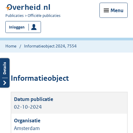
Menu
U
Publicaties
Officiële publicaties
bent
Inloggen
nu
hier:
Home
Informatieobject 2024, 7554
Informatieobject
02-10-2024
Amsterdam