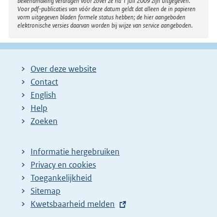
bekendmaking verdragen voor zover ze na 1 juli 2009 zijn uitgegeven.
Voor pdf-publicaties van vóór deze datum geldt dat alleen de in papieren
vorm uitgegeven bladen formele status hebben; de hier aangeboden
elektronische versies daarvan worden bij wijze van service aangeboden.
Over deze website
Contact
English
Help
Zoeken
Informatie hergebruiken
Privacy en cookies
Toegankelijkheid
Sitemap
E
Kwetsbaarheid melden
x