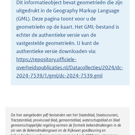
Dit informatieobject bevat geometrieën die zijn
o
uitgedrukt in de Geography Markup Language
t
t
(GML). Deze pagina toont voor u de
e
geometrieën op de kaart. Het GML-bestand is
:
echter de authentieke versie van de
2
vastgestelde geometrieën. U kunt de
K
b
authentieke versie downloaden via:
https://repository.officiele-
overheidspublicaties.nl/Datacollecties/2024/dc-
2024-7539/1/gml/dc-2024-7539.gml
Disclaimer
De hier aangeboden pdf-bestanden van het Staatsblad, Staatscourant,
Tractatenblad, provinciaal blad, gemeenteblad, waterschapsblad en blad
gemeenschappelijke regeling vormen de formele bekendmakingen in de
zin van de Bekendmakingswet en de Rijkswet goedkeuring en