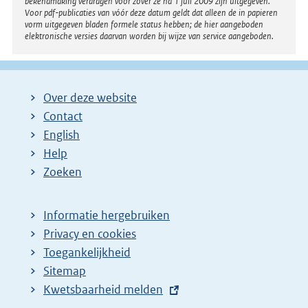
bekendmaking verdragen voor zover ze na 1 juli 2009 zijn uitgegeven.
Voor pdf-publicaties van vóór deze datum geldt dat alleen de in papieren
vorm uitgegeven bladen formele status hebben; de hier aangeboden
elektronische versies daarvan worden bij wijze van service aangeboden.
Over deze website
Contact
English
Help
Zoeken
Informatie hergebruiken
Privacy en cookies
Toegankelijkheid
Sitemap
E
Kwetsbaarheid melden
x