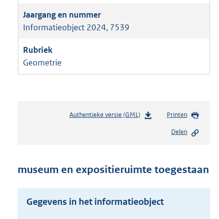
Informatieobject 2024, 7539
Geometrie
Authentieke versie (GML)
b
Printen
e
Delen
s
t
a
n
museum en expositieruimte toegestaan
d
s
g
Gegevens in het informatieobject
r
o