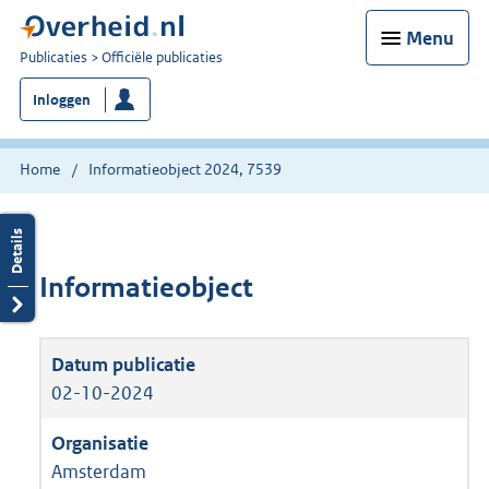
Menu
U
Publicaties
Officiële publicaties
bent
Inloggen
nu
hier:
Home
Informatieobject 2024, 7539
Informatieobject
02-10-2024
Amsterdam