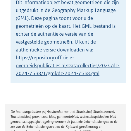
Dit informatieobject bevat geometrieën die zijn
o
uitgedrukt in de Geography Markup Language
t
t
(GML). Deze pagina toont voor u de
e
geometrieën op de kaart. Het GML-bestand is
:
echter de authentieke versie van de
2
vastgestelde geometrieën. U kunt de
K
b
authentieke versie downloaden via:
https://repository.officiele-
overheidspublicaties.nl/Datacollecties/2024/dc-
2024-7538/1/gml/dc-2024-7538.gml
Disclaimer
De hier aangeboden pdf-bestanden van het Staatsblad, Staatscourant,
Tractatenblad, provinciaal blad, gemeenteblad, waterschapsblad en blad
gemeenschappelijke regeling vormen de formele bekendmakingen in de
zin van de Bekendmakingswet en de Rijkswet goedkeuring en