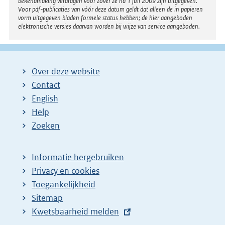
bekendmaking verdragen voor zover ze na 1 juli 2009 zijn uitgegeven.
Voor pdf-publicaties van vóór deze datum geldt dat alleen de in papieren
vorm uitgegeven bladen formele status hebben; de hier aangeboden
elektronische versies daarvan worden bij wijze van service aangeboden.
Over deze website
Contact
English
Help
Zoeken
Informatie hergebruiken
Privacy en cookies
Toegankelijkheid
Sitemap
E
Kwetsbaarheid melden
x