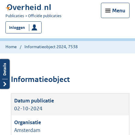
Menu
U
Publicaties
Officiële publicaties
bent
Inloggen
nu
hier:
Home
Informatieobject 2024, 7538
Informatieobject
02-10-2024
Amsterdam