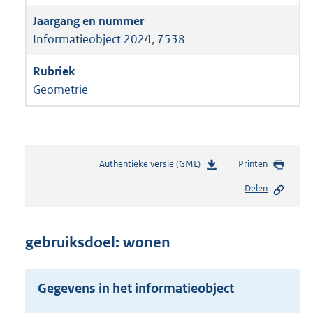
Informatieobject 2024, 7538
Geometrie
Authentieke versie (GML)
b
Printen
e
Delen
s
t
a
n
gebruiksdoel: wonen
d
s
g
Gegevens in het informatieobject
r
o