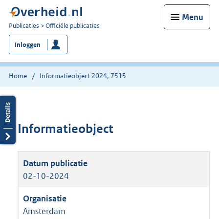
Menu
U
Publicaties
Officiële publicaties
bent
Inloggen
nu
hier:
Home
Informatieobject 2024, 7515
Informatieobject
02-10-2024
Amsterdam