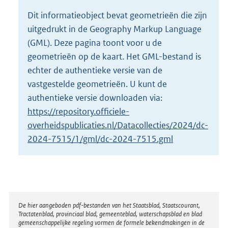
o
Dit informatieobject bevat geometrieën die zijn
t
uitgedrukt in de Geography Markup Language
t
e
(GML). Deze pagina toont voor u de
:
geometrieën op de kaart. Het GML-bestand is
2
echter de authentieke versie van de
K
vastgestelde geometrieën. U kunt de
b
authentieke versie downloaden via:
https://repository.officiele-
overheidspublicaties.nl/Datacollecties/2024/dc-
2024-7515/1/gml/dc-2024-7515.gml
Disclaimer
De hier aangeboden pdf-bestanden van het Staatsblad, Staatscourant,
Tractatenblad, provinciaal blad, gemeenteblad, waterschapsblad en blad
gemeenschappelijke regeling vormen de formele bekendmakingen in de