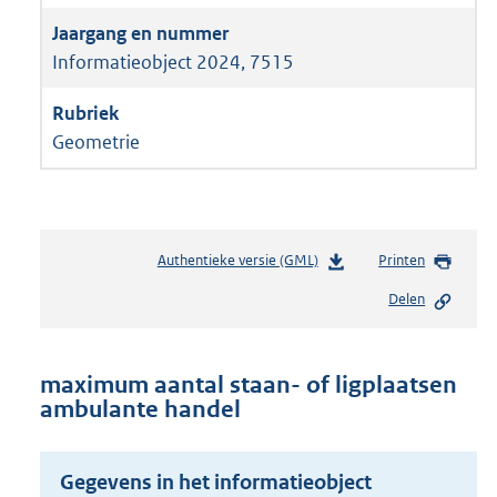
Informatieobject 2024, 7515
Geometrie
Authentieke versie (GML)
b
Printen
e
Delen
s
t
a
n
maximum aantal staan- of ligplaatsen
d
ambulante handel
s
g
r
Gegevens in het informatieobject
o