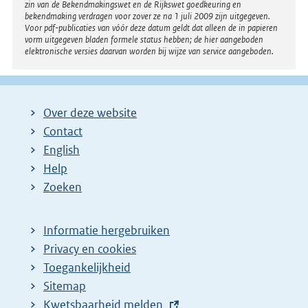
zin van de Bekendmakingswet en de Rijkswet goedkeuring en
bekendmaking verdragen voor zover ze na 1 juli 2009 zijn uitgegeven.
Voor pdf-publicaties van vóór deze datum geldt dat alleen de in papieren
vorm uitgegeven bladen formele status hebben; de hier aangeboden
elektronische versies daarvan worden bij wijze van service aangeboden.
Over deze website
Contact
English
Help
Zoeken
Informatie hergebruiken
Privacy en cookies
Toegankelijkheid
Sitemap
E
Kwetsbaarheid melden