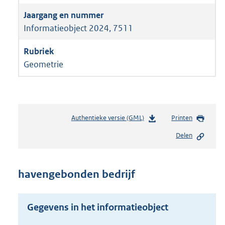
Informatieobject 2024, 7511
Geometrie
Authentieke versie (GML)
b
Printen
e
Delen
s
t
a
n
havengebonden bedrijf
d
s
g
Gegevens in het informatieobject
r
o