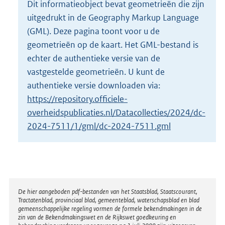
Dit informatieobject bevat geometrieën die zijn
o
uitgedrukt in de Geography Markup Language
t
t
(GML). Deze pagina toont voor u de
e
geometrieën op de kaart. Het GML-bestand is
:
echter de authentieke versie van de
2
vastgestelde geometrieën. U kunt de
K
b
authentieke versie downloaden via:
https://repository.officiele-
overheidspublicaties.nl/Datacollecties/2024/dc-
2024-7511/1/gml/dc-2024-7511.gml
Disclaimer
De hier aangeboden pdf-bestanden van het Staatsblad, Staatscourant,
Tractatenblad, provinciaal blad, gemeenteblad, waterschapsblad en blad
gemeenschappelijke regeling vormen de formele bekendmakingen in de
zin van de Bekendmakingswet en de Rijkswet goedkeuring en