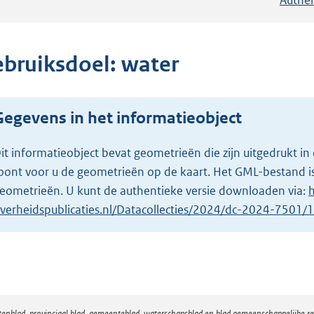
ebruiksdoel: water
Gegevens in het informatieobject
it informatieobject bevat geometrieën die zijn uitgedrukt
oont voor u de geometrieën op de kaart. Het GML-bestand is
eometrieën. U kunt de authentieke versie downloaden via:
h
verheidspublicaties.nl/Datacollecties/2024/dc-2024-7501
atenblad, provinciaal blad, gemeenteblad, waterschapsblad en blad gemeenschappelijke 