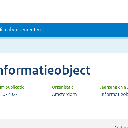
ijn abonnementen
nformatieobject
um publicatie
Organisatie
Jaargang en 
-10-2024
Amsterdam
Informatieob
Authen