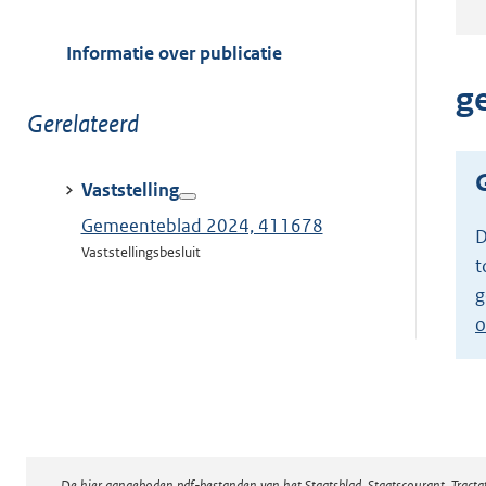
meer
van:
Informatie over publicatie
g
Toon
Gerelateerd
meer
van:
Vaststelling
Gemeenteblad 2024, 411678
D
Vaststellingsbesluit
t
g
o
De hier aangeboden pdf-bestanden van het Staatsblad, Staatscourant, Tract