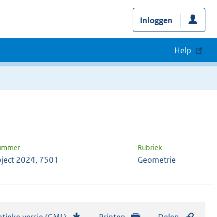
Inloggen
Help
nummer
Rubriek
ject 2024, 7501
Geometrie
tieke versie (GML)
b
Printen
Delen