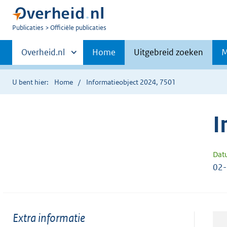
U
Publicaties
Officiële publicaties
bent
Primaire
nu
Andere
Overheid.nl
Home
Uitgebreid zoeken
M
hier:
sites
navigatie
binnen
U bent hier:
Home
Informatieobject 2024, 7501
I
Dat
02
Toon
Extra informatie