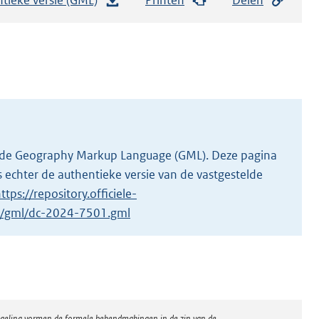
e
s
t
a
n
d
s
g
 in de Geography Markup Language (GML). Deze pagina
r
 echter de authentieke versie van de vastgestelde
o
ttps://repository.officiele-
o
/1/gml/dc-2024-7501.gml
t
t
e
:
2
regeling vormen de formele bekendmakingen in de zin van de