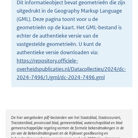
Dit informatieobject bevat geometrieën die zijn
o
uitgedrukt in de Geography Markup Language
t
t
(GML). Deze pagina toont voor u de
e
geometrieën op de kaart. Het GML-bestand is
:
echter de authentieke versie van de
2
vastgestelde geometrieën. U kunt de
K
b
authentieke versie downloaden via:
https://repository.officiele-
overheidspublicaties.nl/Datacollecties/2024/dc-
2024-7496/1/gml/dc-2024-7496.gml
Disclaimer
De hier aangeboden pdf-bestanden van het Staatsblad, Staatscourant,
Tractatenblad, provinciaal blad, gemeenteblad, waterschapsblad en blad
gemeenschappelijke regeling vormen de formele bekendmakingen in de
zin van de Bekendmakingswet en de Rijkswet goedkeuring en