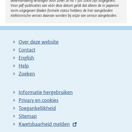
bekendmaking verdragen voor zover ze na 1 juli 2009 zijn uitgegeven.
Voor pdf-publicaties van vóór deze datum geldt dat alleen de in papieren
vorm uitgegeven bladen formele status hebben; de hier aangeboden
elektronische versies daarvan worden bij wijze van service aangeboden.
Over deze website
Contact
English
Help
Zoeken
Informatie hergebruiken
Privacy en cookies
Toegankelijkheid
Sitemap
E
Kwetsbaarheid melden
x