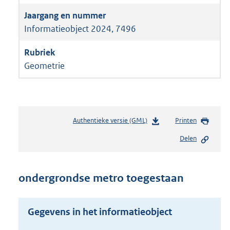
Informatieobject 2024, 7496
Geometrie
Authentieke versie (GML)
b
Printen
e
Delen
s
t
a
n
ondergrondse metro toegestaan
d
s
g
Gegevens in het informatieobject
r
o