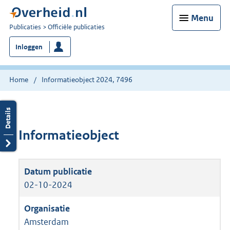
Menu
U
Publicaties
Officiële publicaties
bent
Inloggen
nu
hier:
Home
Informatieobject 2024, 7496
Informatieobject
02-10-2024
Amsterdam