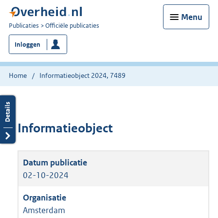
Menu
U
Publicaties
Officiële publicaties
bent
Inloggen
nu
hier:
Home
Informatieobject 2024, 7489
Informatieobject
02-10-2024
Amsterdam