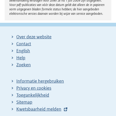
bekendmaking verdragen voor zover ze na 1 juli 2009 zijn uitgegeven.
Voor pdf-publicaties van vóór deze datum geldt dat alleen de in papieren
vorm uitgegeven bladen formele status hebben; de hier aangeboden
elektronische versies daarvan worden bij wijze van service aangeboden.
Over deze website
Contact
English
Help
Zoeken
Informatie hergebruiken
Privacy en cookies
Toegankelijkheid
Sitemap
E
Kwetsbaarheid melden
x