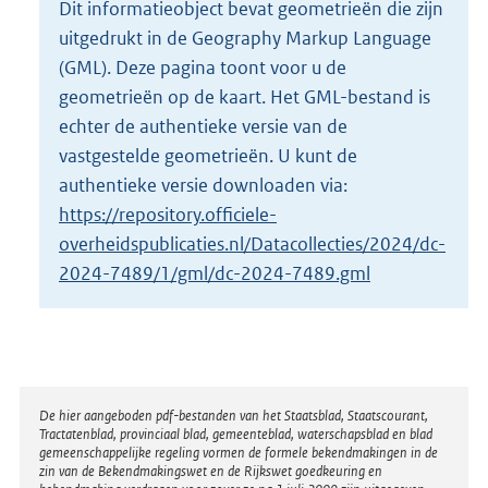
Dit informatieobject bevat geometrieën die zijn
o
uitgedrukt in de Geography Markup Language
t
t
(GML). Deze pagina toont voor u de
e
geometrieën op de kaart. Het GML-bestand is
:
echter de authentieke versie van de
2
vastgestelde geometrieën. U kunt de
K
b
authentieke versie downloaden via:
https://repository.officiele-
overheidspublicaties.nl/Datacollecties/2024/dc-
2024-7489/1/gml/dc-2024-7489.gml
Disclaimer
De hier aangeboden pdf-bestanden van het Staatsblad, Staatscourant,
Tractatenblad, provinciaal blad, gemeenteblad, waterschapsblad en blad
gemeenschappelijke regeling vormen de formele bekendmakingen in de
zin van de Bekendmakingswet en de Rijkswet goedkeuring en