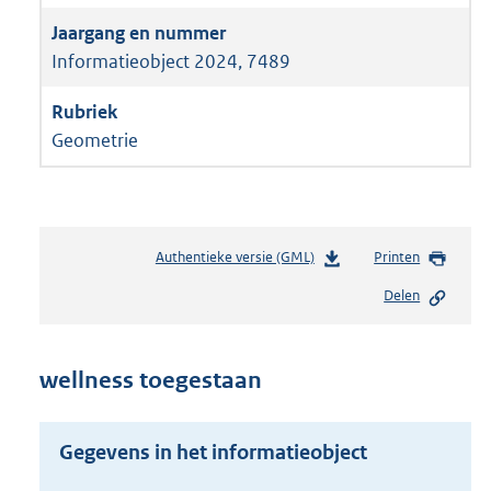
Informatieobject 2024, 7489
Geometrie
Authentieke versie (GML)
b
Printen
e
Delen
s
t
a
n
wellness toegestaan
d
s
g
Gegevens in het informatieobject
r
o