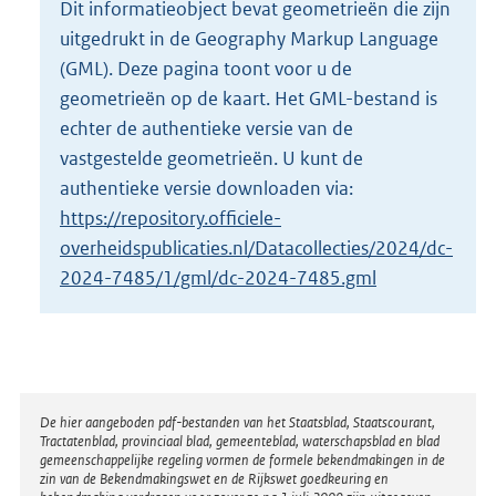
Dit informatieobject bevat geometrieën die zijn
o
uitgedrukt in de Geography Markup Language
t
t
(GML). Deze pagina toont voor u de
e
geometrieën op de kaart. Het GML-bestand is
:
echter de authentieke versie van de
2
vastgestelde geometrieën. U kunt de
K
b
authentieke versie downloaden via:
https://repository.officiele-
overheidspublicaties.nl/Datacollecties/2024/dc-
2024-7485/1/gml/dc-2024-7485.gml
Disclaimer
De hier aangeboden pdf-bestanden van het Staatsblad, Staatscourant,
Tractatenblad, provinciaal blad, gemeenteblad, waterschapsblad en blad
gemeenschappelijke regeling vormen de formele bekendmakingen in de
zin van de Bekendmakingswet en de Rijkswet goedkeuring en