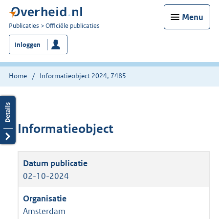
Menu
U
Publicaties
Officiële publicaties
bent
Inloggen
nu
hier:
Home
Informatieobject 2024, 7485
Informatieobject
02-10-2024
Amsterdam