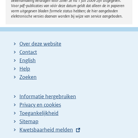
bekendmaking verdragen voor zover ze na 1 juli 2009 zijn uitgegeven.
Voor pdf-publicaties van vóór deze datum geldt dat alleen de in papieren
vorm uitgegeven bladen formele status hebben; de hier aangeboden
elektronische versies daarvan worden bij wijze van service aangeboden.
Over deze website
Contact
English
Help
Zoeken
Informatie hergebruiken
Privacy en cookies
Toegankelijkheid
Sitemap
E
Kwetsbaarheid melden
x