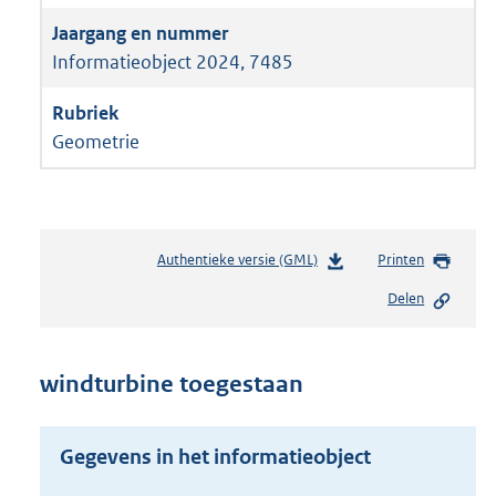
Informatieobject 2024, 7485
Geometrie
Authentieke versie (GML)
b
Printen
e
Delen
s
t
a
n
windturbine toegestaan
d
s
g
Gegevens in het informatieobject
r
o