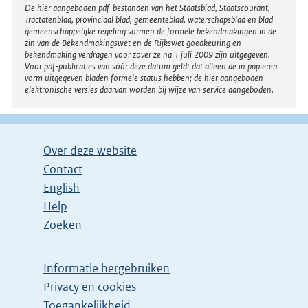
Disclaimer
De hier aangeboden pdf-bestanden van het Staatsblad, Staatscourant,
Tractatenblad, provinciaal blad, gemeenteblad, waterschapsblad en blad
gemeenschappelijke regeling vormen de formele bekendmakingen in de
zin van de Bekendmakingswet en de Rijkswet goedkeuring en
bekendmaking verdragen voor zover ze na 1 juli 2009 zijn uitgegeven.
Voor pdf-publicaties van vóór deze datum geldt dat alleen de in papieren
vorm uitgegeven bladen formele status hebben; de hier aangeboden
elektronische versies daarvan worden bij wijze van service aangeboden.
Over deze website
Contact
English
Help
Zoeken
Informatie hergebruiken
Privacy en cookies
Toegankelijkheid