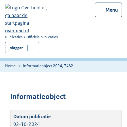
Menu
U
Publicaties
Officiële publicaties
bent
Inloggen
nu
hier:
Home
Informatieobject 2024, 7482
Informatieobject
02-10-2024