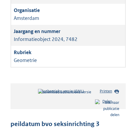
Amsterdam
Informatieobject 2024, 7482
Geometrie
Authentieke versie (GML)
b
Printen
e
Delen
s
t
a
n
peildatum bvo seksinrichting 3
d