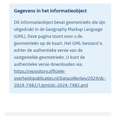
s
g
Gegevens in het informatieobject
r
o
Dit informatieobject bevat geometrieën die zijn
o
uitgedrukt in de Geography Markup Language
t
t
(GML). Deze pagina toont voor u de
e
geometrieën op de kaart. Het GML-bestand is
:
echter de authentieke versie van de
2
vastgestelde geometrieën. U kunt de
K
b
authentieke versie downloaden via:
https://repository.officiele-
overheidspublicaties.nl/Datacollecties/2024/dc-
2024-7482/1/gml/dc-2024-7482.gml