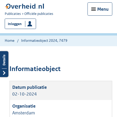
Menu
U
Publicaties
Officiële publicaties
bent
Inloggen
nu
hier:
Home
Informatieobject 2024, 7479
Informatieobject
02-10-2024
Amsterdam