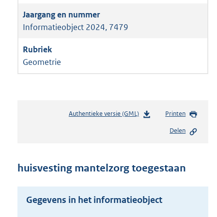
Informatieobject 2024, 7479
Geometrie
Authentieke versie (GML)
b
Printen
e
Delen
s
t
a
n
huisvesting mantelzorg toegestaan
d
s
g
Gegevens in het informatieobject
r
o