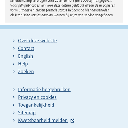
bekendmaking verdragen voor zover ze na 1 juli 2009 zijn uitgegeven.
Voor pdf-publicaties van vóór deze datum geldt dat alleen de in papieren
vorm uitgegeven bladen formele status hebben; de hier aangeboden
elektronische versies daarvan worden bij wijze van service aangeboden.
Over deze website
Contact
English
Help
Zoeken
Informatie hergebruiken
Privacy en cookies
Toegankelijkheid
Sitemap
E
Kwetsbaarheid melden
x