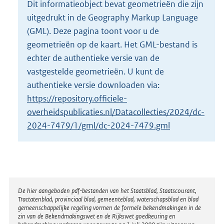
Dit informatieobject bevat geometrieën die zijn
o
uitgedrukt in de Geography Markup Language
t
t
(GML). Deze pagina toont voor u de
e
geometrieën op de kaart. Het GML-bestand is
:
echter de authentieke versie van de
2
vastgestelde geometrieën. U kunt de
K
b
authentieke versie downloaden via:
https://repository.officiele-
overheidspublicaties.nl/Datacollecties/2024/dc-
2024-7479/1/gml/dc-2024-7479.gml
Disclaimer
De hier aangeboden pdf-bestanden van het Staatsblad, Staatscourant,
Tractatenblad, provinciaal blad, gemeenteblad, waterschapsblad en blad
gemeenschappelijke regeling vormen de formele bekendmakingen in de
zin van de Bekendmakingswet en de Rijkswet goedkeuring en