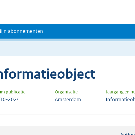
ijn abonnementen
nformatieobject
um publicatie
Organisatie
Jaargang en 
-10-2024
Amsterdam
Informatieob
Authen