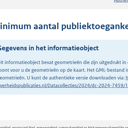
inimum aantal publiektoegankeli
Gegevens in het informatieobject
it informatieobject bevat geometrieën die zijn uitgedrukt
oont voor u de geometrieën op de kaart. Het GML-bestand is
eometrieën. U kunt de authentieke versie downloaden via:
h
verheidspublicaties.nl/Datacollecties/2024/dc-2024-7459
atenblad, provinciaal blad, gemeenteblad, waterschapsblad en blad gemeenschappelijke 