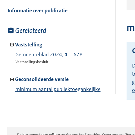
meer
van:
Informatie over publicatie
m
Toon
Gerelateerd
meer
van:
Vaststelling
Gemeenteblad 2024, 411678
Vaststellingsbesluit
D
t
Geconsolideerde versie
g
minimum aantal publiektoegankelijke
o
fietsstallingsplaatsen
Toon geconsolideerde versie
De hier aangeboden pdf-bestanden van het Staatsblad, Staatscourant, Tract