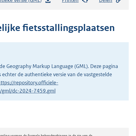
e
s
t
jke fietsstallingsplaatsen
a
n
d
s
g
 in de Geography Markup Language (GML). Deze pagina
r
 echter de authentieke versie van de vastgestelde
o
ttps://repository.officiele-
o
/1/gml/dc-2024-7459.gml
t
t
e
:
2
regeling vormen de formele bekendmakingen in de zin van de