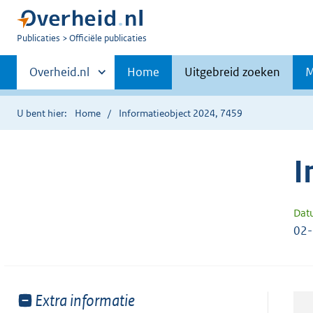
U
Publicaties
Officiële publicaties
bent
Primaire
nu
Andere
Overheid.nl
Home
Uitgebreid zoeken
M
hier:
sites
navigatie
binnen
U bent hier:
Home
Informatieobject 2024, 7459
I
Dat
02
Toon
Extra informatie