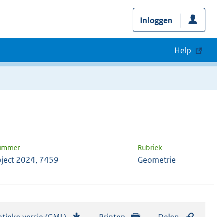
Inloggen
Help
nummer
Rubriek
ject 2024, 7459
Geometrie
tieke versie (GML)
b
Printen
Delen