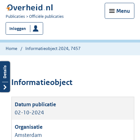
Menu
U
Publicaties
Officiële publicaties
bent
Inloggen
nu
hier:
Home
Informatieobject 2024, 7457
Informatieobject
02-10-2024
Amsterdam