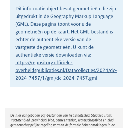
o
Dit informatieobject bevat geometrieën die zijn
t
uitgedrukt in de Geography Markup Language
t
e
(GML). Deze pagina toont voor u de
:
geometrieën op de kaart. Het GML-bestand is
2
echter de authentieke versie van de
K
vastgestelde geometrieën. U kunt de
b
authentieke versie downloaden via:
https://repository.officiele-
overheidspublicaties.nl/Datacollecties/2024/dc-
2024-7457/1/gml/dc-2024-7457.gml
Disclaimer
De hier aangeboden pdf-bestanden van het Staatsblad, Staatscourant,
Tractatenblad, provinciaal blad, gemeenteblad, waterschapsblad en blad
gemeenschappelijke regeling vormen de formele bekendmakingen in de