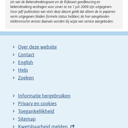
zin van de Bekendmakingswet en de Rijkswet goedkeuring en
bekendmaking verdragen voor zover ze na 1 juli 2009 zijn uitgegeven.
Voor pdf-publicaties van vóór deze datum geldt dat alleen de in papieren
vorm uitgegeven bladen formele status hebben; de hier aangeboden
elektronische versies daarvan worden bij wijze van service aangeboden.
Over deze website
Contact
English
Help
Zoeken
Informatie hergebruiken
Privacy en cookies
Toegankelijkheid
Sitemap
E
Kwetsbaarheid melden