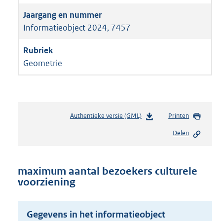
Informatieobject 2024, 7457
Geometrie
Authentieke versie (GML)
b
Printen
e
Delen
s
t
a
n
maximum aantal bezoekers culturele
d
voorziening
s
g
r
Gegevens in het informatieobject
o