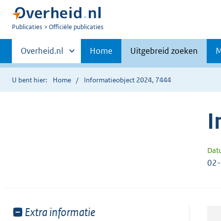
U
Publicaties
Officiële publicaties
bent
Primaire
nu
Andere
Overheid.nl
Home
Uitgebreid zoeken
M
hier:
sites
navigatie
binnen
U bent hier:
Home
Informatieobject 2024, 7444
I
Dat
02
Toon
Extra informatie