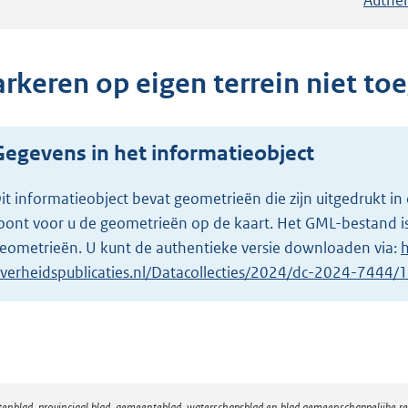
arkeren op eigen terrein niet to
Gegevens in het informatieobject
it informatieobject bevat geometrieën die zijn uitgedrukt
oont voor u de geometrieën op de kaart. Het GML-bestand is
eometrieën. U kunt de authentieke versie downloaden via:
h
verheidspublicaties.nl/Datacollecties/2024/dc-2024-7444
atenblad, provinciaal blad, gemeenteblad, waterschapsblad en blad gemeenschappelijke 