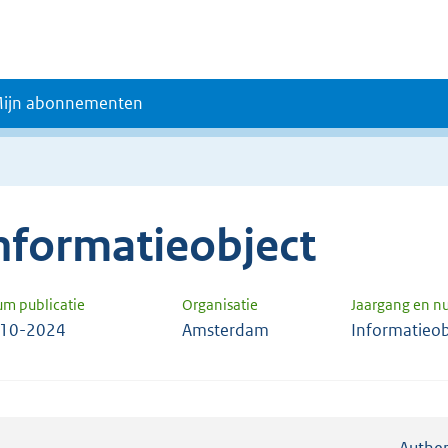
ijn abonnementen
nformatieobject
um publicatie
Organisatie
Jaargang en 
-10-2024
Amsterdam
Informatieob
Authen