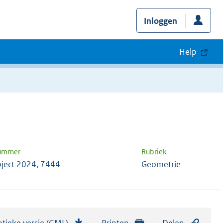
Inloggen
Help
nummer
Rubriek
ject 2024, 7444
Geometrie
tieke versie (GML)
b
Printen
Delen