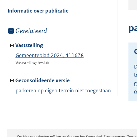
meer
van:
Informatie over publicatie
p
Toon
Gerelateerd
meer
van:
Vaststelling
Gemeenteblad 2024, 411678
Vaststellingsbesluit
D
t
Geconsolideerde versie
g
parkeren op eigen terrein niet toegestaan
o
Toon geconsolideerde versie
De hier aangeboden pdf-bestanden van het Staatsblad, Staatscourant, Tract