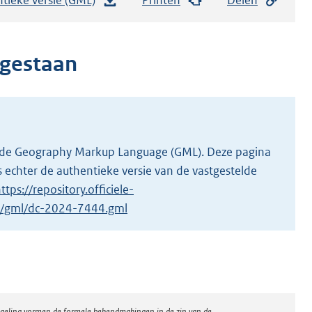
e
s
t
egestaan
a
n
d
s
g
 in de Geography Markup Language (GML). Deze pagina
r
 echter de authentieke versie van de vastgestelde
o
ttps://repository.officiele-
o
/1/gml/dc-2024-7444.gml
t
t
e
:
2
regeling vormen de formele bekendmakingen in de zin van de