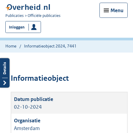
Menu
U
Publicaties
Officiële publicaties
bent
Inloggen
nu
hier:
Home
Informatieobject 2024, 7441
Informatieobject
02-10-2024
Amsterdam