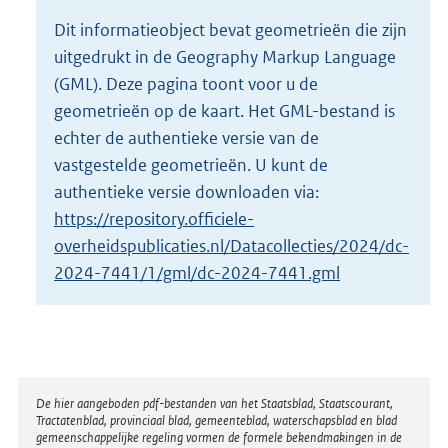
o
Dit informatieobject bevat geometrieën die zijn
t
uitgedrukt in de Geography Markup Language
t
e
(GML). Deze pagina toont voor u de
:
geometrieën op de kaart. Het GML-bestand is
2
echter de authentieke versie van de
K
vastgestelde geometrieën. U kunt de
b
authentieke versie downloaden via:
https://repository.officiele-
overheidspublicaties.nl/Datacollecties/2024/dc-
2024-7441/1/gml/dc-2024-7441.gml
Disclaimer
De hier aangeboden pdf-bestanden van het Staatsblad, Staatscourant,
Tractatenblad, provinciaal blad, gemeenteblad, waterschapsblad en blad
gemeenschappelijke regeling vormen de formele bekendmakingen in de