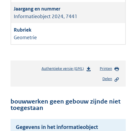
Informatieobject 2024, 7441
Geometrie
Authentieke versie (GML)
b
Printen
e
Delen
s
t
a
n
bouwwerken geen gebouw zijnde niet
d
toegestaan
s
g
r
Gegevens in het informatieobject
o