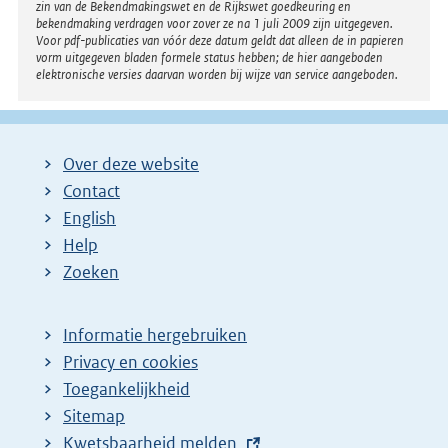
zin van de Bekendmakingswet en de Rijkswet goedkeuring en
bekendmaking verdragen voor zover ze na 1 juli 2009 zijn uitgegeven.
Voor pdf-publicaties van vóór deze datum geldt dat alleen de in papieren
vorm uitgegeven bladen formele status hebben; de hier aangeboden
elektronische versies daarvan worden bij wijze van service aangeboden.
Over deze website
Contact
English
Help
Zoeken
Informatie hergebruiken
Privacy en cookies
Toegankelijkheid
Sitemap
E
Kwetsbaarheid melden