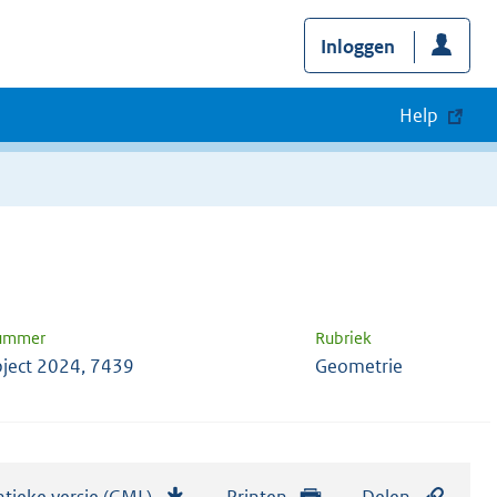
Inloggen
Help
nummer
Rubriek
ject 2024, 7439
Geometrie
tieke versie (GML)
b
Printen
Delen