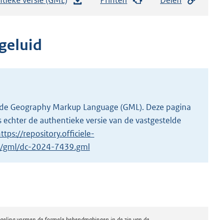
e
s
t
geluid
a
n
d
s
g
 in de Geography Markup Language (GML). Deze pagina
r
 echter de authentieke versie van de vastgestelde
o
ttps://repository.officiele-
o
/1/gml/dc-2024-7439.gml
t
t
e
:
2
regeling vormen de formele bekendmakingen in de zin van de