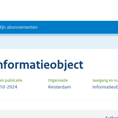
ijn abonnementen
nformatieobject
um publicatie
Organisatie
Jaargang en 
-10-2024
Amsterdam
Informatieob
Authen