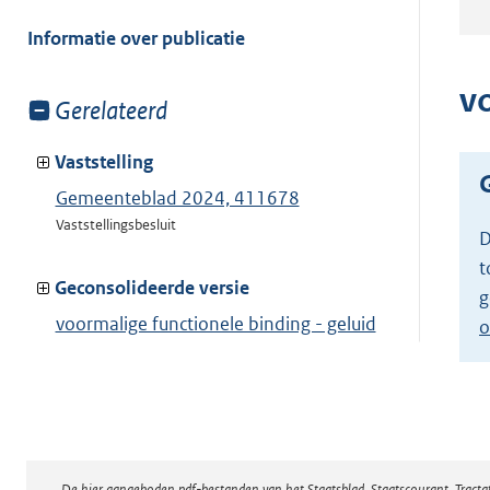
meer
van:
Informatie over publicatie
v
Toon
Gerelateerd
meer
van:
Vaststelling
Gemeenteblad 2024, 411678
Vaststellingsbesluit
D
t
Geconsolideerde versie
g
voormalige functionele binding - geluid
o
Toon geconsolideerde versie
De hier aangeboden pdf-bestanden van het Staatsblad, Staatscourant, Tract