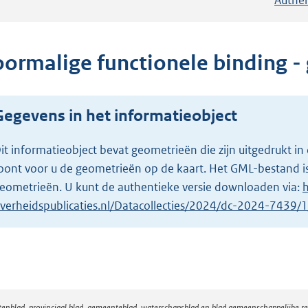
oormalige functionele binding - 
Gegevens in het informatieobject
it informatieobject bevat geometrieën die zijn uitgedrukt
oont voor u de geometrieën op de kaart. Het GML-bestand is
eometrieën. U kunt de authentieke versie downloaden via:
h
verheidspublicaties.nl/Datacollecties/2024/dc-2024-7439
atenblad, provinciaal blad, gemeenteblad, waterschapsblad en blad gemeenschappelijke 