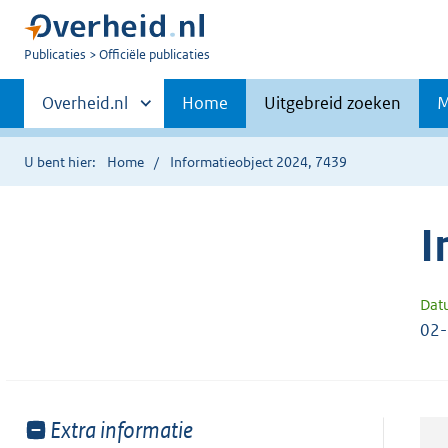
U
Publicaties
Officiële publicaties
bent
Primaire
nu
Andere
Overheid.nl
Home
Uitgebreid zoeken
M
hier:
sites
navigatie
binnen
U bent hier:
Home
Informatieobject 2024, 7439
I
Dat
02
Toon
Extra informatie