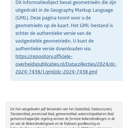
Dit informatieobject bevat geometrieën die zijn
o
uitgedrukt in de Geography Markup Language
t
t
(GML). Deze pagina toont voor u de
e
geometrieën op de kaart. Het GML-bestand is
:
echter de authentieke versie van de
2
vastgestelde geometrieën. U kunt de
K
b
authentieke versie downloaden via:
https://repository.officiele-
overheidspublicaties.nl/Datacollecties/2024/dc-
2024-7438/1/gml/dc-2024-7438.gml
Disclaimer
De hier aangeboden pdf-bestanden van het Staatsblad, Staatscourant,
Tractatenblad, provinciaal blad, gemeenteblad, waterschapsblad en blad
gemeenschappelijke regeling vormen de formele bekendmakingen in de
zin van de Bekendmakingswet en de Rijkswet goedkeuring en