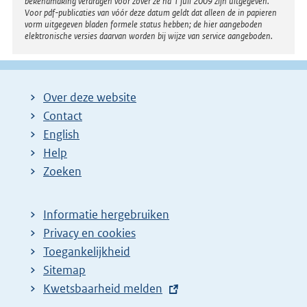
bekendmaking verdragen voor zover ze na 1 juli 2009 zijn uitgegeven.
Voor pdf-publicaties van vóór deze datum geldt dat alleen de in papieren
vorm uitgegeven bladen formele status hebben; de hier aangeboden
elektronische versies daarvan worden bij wijze van service aangeboden.
Over deze website
Contact
English
Help
Zoeken
Informatie hergebruiken
Privacy en cookies
Toegankelijkheid
Sitemap
E
Kwetsbaarheid melden
x