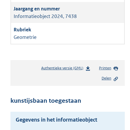
Informatieobject 2024, 7438
Geometrie
Authentieke versie (GML)
b
Printen
e
Delen
s
t
a
n
kunstijsbaan toegestaan
d
s
g
Gegevens in het informatieobject
r
o