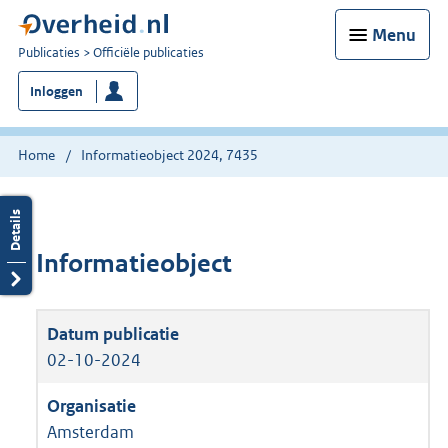
Menu
U
Publicaties
Officiële publicaties
bent
Inloggen
nu
hier:
Home
Informatieobject 2024, 7435
Informatieobject
02-10-2024
Amsterdam