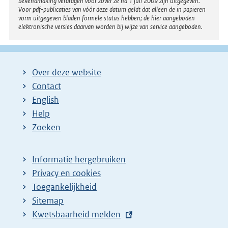
bekendmaking verdragen voor zover ze na 1 juli 2009 zijn uitgegeven.
Voor pdf-publicaties van vóór deze datum geldt dat alleen de in papieren
vorm uitgegeven bladen formele status hebben; de hier aangeboden
elektronische versies daarvan worden bij wijze van service aangeboden.
Over deze website
Contact
English
Help
Zoeken
Informatie hergebruiken
Privacy en cookies
Toegankelijkheid
Sitemap
E
Kwetsbaarheid melden
x