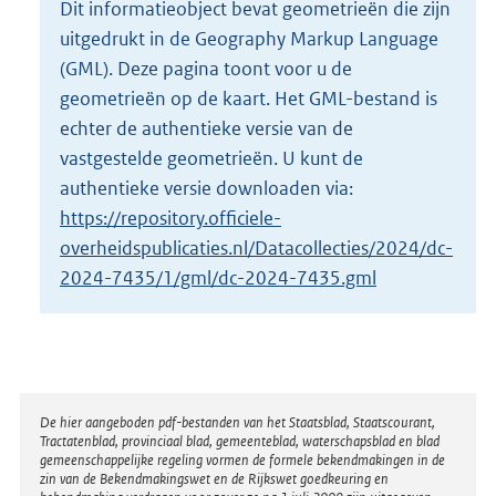
Dit informatieobject bevat geometrieën die zijn
o
uitgedrukt in de Geography Markup Language
t
t
(GML). Deze pagina toont voor u de
e
geometrieën op de kaart. Het GML-bestand is
:
echter de authentieke versie van de
2
vastgestelde geometrieën. U kunt de
K
b
authentieke versie downloaden via:
https://repository.officiele-
overheidspublicaties.nl/Datacollecties/2024/dc-
2024-7435/1/gml/dc-2024-7435.gml
Disclaimer
De hier aangeboden pdf-bestanden van het Staatsblad, Staatscourant,
Tractatenblad, provinciaal blad, gemeenteblad, waterschapsblad en blad
gemeenschappelijke regeling vormen de formele bekendmakingen in de
zin van de Bekendmakingswet en de Rijkswet goedkeuring en