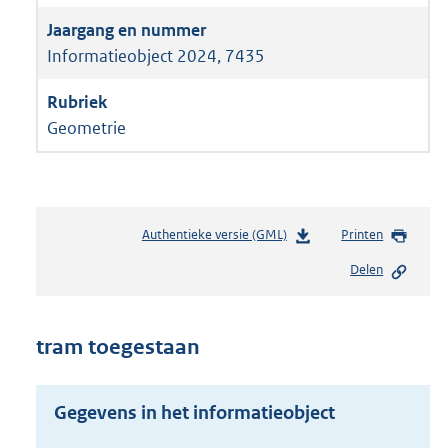
Informatieobject 2024, 7435
Geometrie
Authentieke versie (GML)
b
Printen
e
Delen
s
t
a
n
tram toegestaan
d
s
g
Gegevens in het informatieobject
r
o