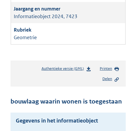
Informatieobject 2024, 7423
Geometrie
Authentieke versie (GML)
b
Printen
e
Delen
s
t
a
n
bouwlaag waarin wonen is toegestaan
d
s
g
Gegevens in het informatieobject
r
o