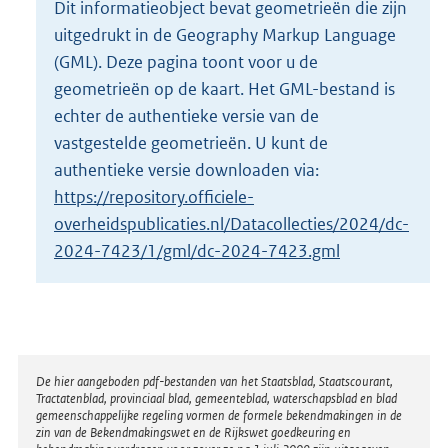
Dit informatieobject bevat geometrieën die zijn
o
uitgedrukt in de Geography Markup Language
t
t
(GML). Deze pagina toont voor u de
e
geometrieën op de kaart. Het GML-bestand is
:
echter de authentieke versie van de
2
vastgestelde geometrieën. U kunt de
K
b
authentieke versie downloaden via:
https://repository.officiele-
overheidspublicaties.nl/Datacollecties/2024/dc-
2024-7423/1/gml/dc-2024-7423.gml
Disclaimer
De hier aangeboden pdf-bestanden van het Staatsblad, Staatscourant,
Tractatenblad, provinciaal blad, gemeenteblad, waterschapsblad en blad
gemeenschappelijke regeling vormen de formele bekendmakingen in de
zin van de Bekendmakingswet en de Rijkswet goedkeuring en