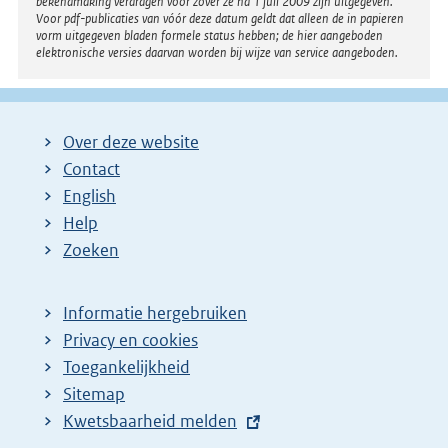
bekendmaking verdragen voor zover ze na 1 juli 2009 zijn uitgegeven.
Voor pdf-publicaties van vóór deze datum geldt dat alleen de in papieren
vorm uitgegeven bladen formele status hebben; de hier aangeboden
elektronische versies daarvan worden bij wijze van service aangeboden.
Over deze website
Contact
English
Help
Zoeken
Informatie hergebruiken
Privacy en cookies
Toegankelijkheid
Sitemap
E
Kwetsbaarheid melden
x