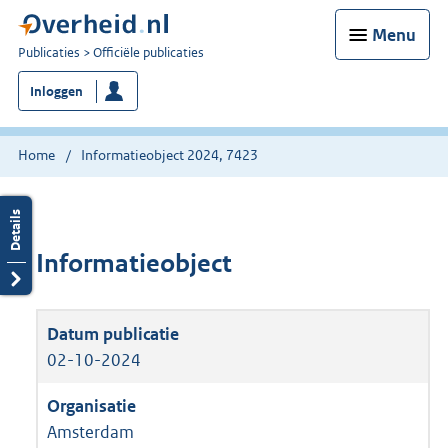
Menu
U
Publicaties
Officiële publicaties
bent
Inloggen
nu
hier:
Home
Informatieobject 2024, 7423
Informatieobject
02-10-2024
Amsterdam