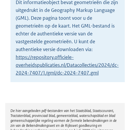
Dit informatieobject bevat geometrieën die zijn
o
uitgedrukt in de Geography Markup Language
t
t
(GML). Deze pagina toont voor u de
e
geometrieën op de kaart. Het GML-bestand is
:
echter de authentieke versie van de
2
vastgestelde geometrieën. U kunt de
K
b
authentieke versie downloaden via:
https://repository.officiele-
overheidspublicaties.nl/Datacollecties/2024/dc-
2024-7407/1/gml/dc-2024-7407.gml
Disclaimer
De hier aangeboden pdf-bestanden van het Staatsblad, Staatscourant,
Tractatenblad, provinciaal blad, gemeenteblad, waterschapsblad en blad
gemeenschappelijke regeling vormen de formele bekendmakingen in de
zin van de Bekendmakingswet en de Rijkswet goedkeuring en