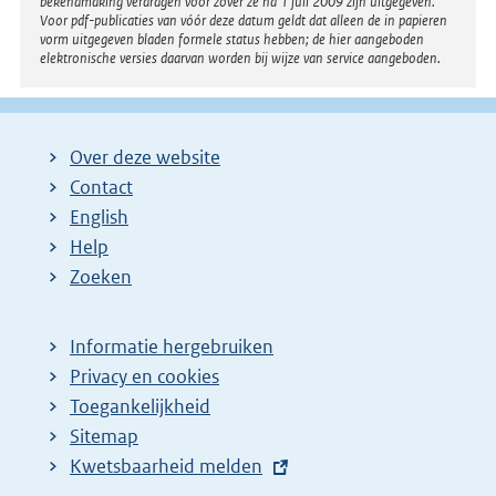
bekendmaking verdragen voor zover ze na 1 juli 2009 zijn uitgegeven.
Voor pdf-publicaties van vóór deze datum geldt dat alleen de in papieren
vorm uitgegeven bladen formele status hebben; de hier aangeboden
elektronische versies daarvan worden bij wijze van service aangeboden.
Over deze website
Contact
English
Help
Zoeken
Informatie hergebruiken
Privacy en cookies
Toegankelijkheid
Sitemap
E
Kwetsbaarheid melden
x