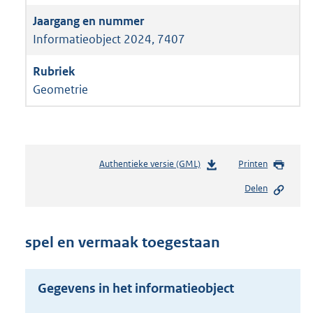
Informatieobject 2024, 7407
Geometrie
Authentieke versie (GML)
b
Printen
e
Delen
s
t
a
n
spel en vermaak toegestaan
d
s
g
Gegevens in het informatieobject
r
o