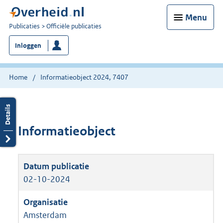
Menu
U
Publicaties
Officiële publicaties
bent
Inloggen
nu
hier:
Home
Informatieobject 2024, 7407
Informatieobject
02-10-2024
Amsterdam