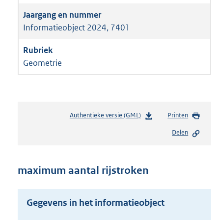
Informatieobject 2024, 7401
Geometrie
Authentieke versie (GML)
b
Printen
e
Delen
s
t
a
n
maximum aantal rijstroken
d
s
g
Gegevens in het informatieobject
r
o