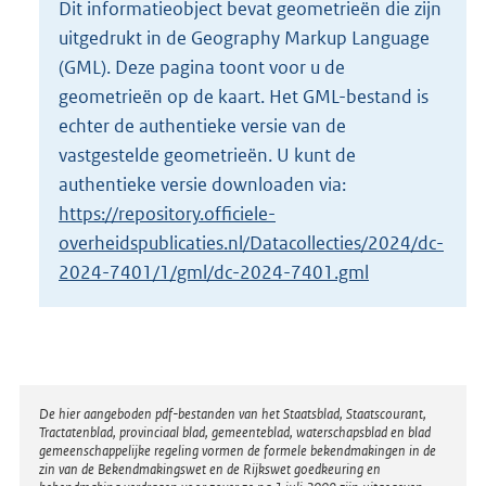
Dit informatieobject bevat geometrieën die zijn
o
uitgedrukt in de Geography Markup Language
t
t
(GML). Deze pagina toont voor u de
e
geometrieën op de kaart. Het GML-bestand is
:
echter de authentieke versie van de
2
vastgestelde geometrieën. U kunt de
K
b
authentieke versie downloaden via:
https://repository.officiele-
overheidspublicaties.nl/Datacollecties/2024/dc-
2024-7401/1/gml/dc-2024-7401.gml
Disclaimer
De hier aangeboden pdf-bestanden van het Staatsblad, Staatscourant,
Tractatenblad, provinciaal blad, gemeenteblad, waterschapsblad en blad
gemeenschappelijke regeling vormen de formele bekendmakingen in de
zin van de Bekendmakingswet en de Rijkswet goedkeuring en