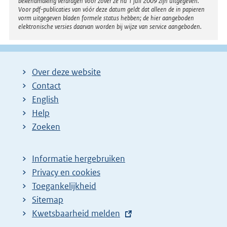
bekendmaking verdragen voor zover ze na 1 juli 2009 zijn uitgegeven.
Voor pdf-publicaties van vóór deze datum geldt dat alleen de in papieren
vorm uitgegeven bladen formele status hebben; de hier aangeboden
elektronische versies daarvan worden bij wijze van service aangeboden.
Over deze website
Contact
English
Help
Zoeken
Informatie hergebruiken
Privacy en cookies
Toegankelijkheid
Sitemap
E
Kwetsbaarheid melden
x