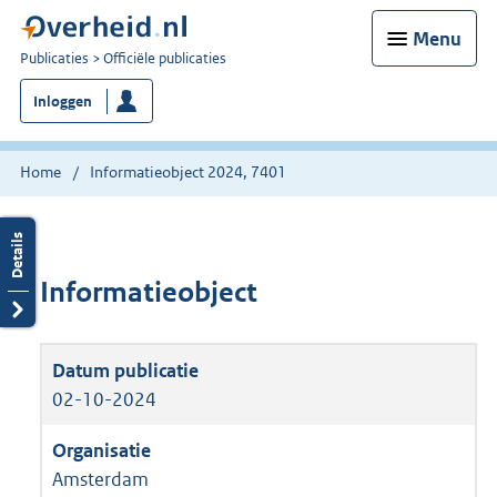
Menu
U
Publicaties
Officiële publicaties
bent
Inloggen
nu
hier:
Home
Informatieobject 2024, 7401
Informatieobject
02-10-2024
Amsterdam