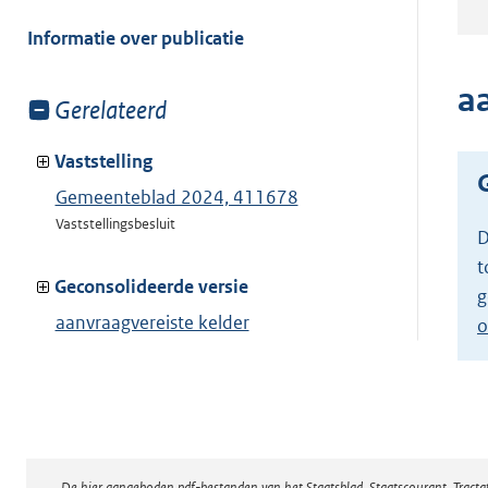
meer
van:
Informatie over publicatie
a
Toon
Gerelateerd
meer
van:
Vaststelling
Gemeenteblad 2024, 411678
Vaststellingsbesluit
D
t
Geconsolideerde versie
g
aanvraagvereiste kelder
o
(opbarstbeheersmaatregelen)
Toon geconsolideerde versie
De hier aangeboden pdf-bestanden van het Staatsblad, Staatscourant, Tract