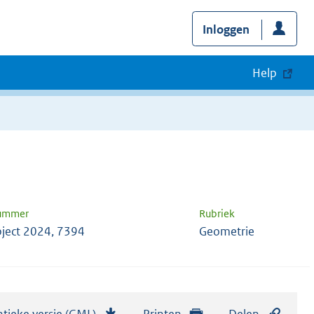
Inloggen
Help
nummer
Rubriek
ject 2024, 7394
Geometrie
tieke versie (GML)
b
Printen
Delen