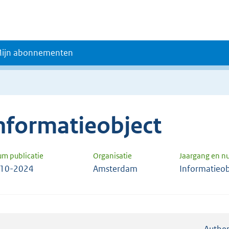
ijn abonnementen
nformatieobject
um publicatie
Organisatie
Jaargang en 
-10-2024
Amsterdam
Informatieob
Authen