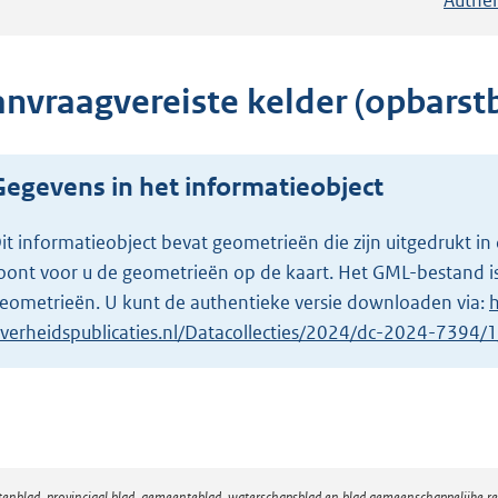
anvraagvereiste kelder (opbars
Gegevens in het informatieobject
it informatieobject bevat geometrieën die zijn uitgedrukt
oont voor u de geometrieën op de kaart. Het GML-bestand is
eometrieën. U kunt de authentieke versie downloaden via:
h
verheidspublicaties.nl/Datacollecties/2024/dc-2024-7394
atenblad, provinciaal blad, gemeenteblad, waterschapsblad en blad gemeenschappelijke 