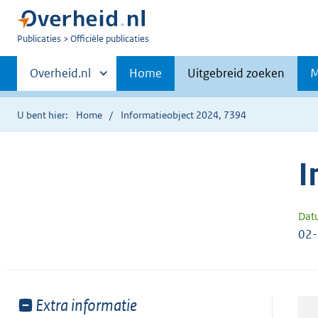
U
Publicaties
Officiële publicaties
bent
Primaire
nu
Andere
Overheid.nl
Home
Uitgebreid zoeken
M
hier:
sites
navigatie
binnen
U bent hier:
Home
Informatieobject 2024, 7394
I
Dat
02
Toon
Extra informatie