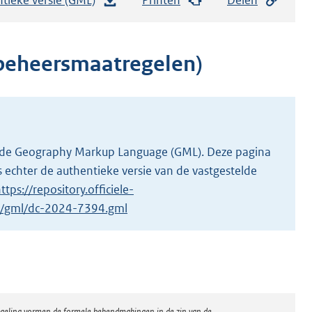
e
s
t
tbeheersmaatregelen)
a
n
d
s
g
 in de Geography Markup Language (GML). Deze pagina
r
 echter de authentieke versie van de vastgestelde
o
ttps://repository.officiele-
o
/1/gml/dc-2024-7394.gml
t
t
e
:
2
regeling vormen de formele bekendmakingen in de zin van de