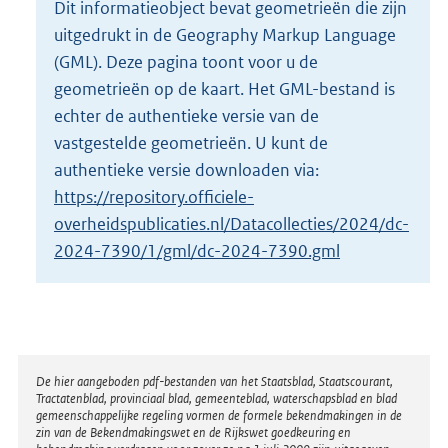
Dit informatieobject bevat geometrieën die zijn
o
uitgedrukt in de Geography Markup Language
t
t
(GML). Deze pagina toont voor u de
e
geometrieën op de kaart. Het GML-bestand is
:
echter de authentieke versie van de
2
vastgestelde geometrieën. U kunt de
K
b
authentieke versie downloaden via:
https://repository.officiele-
overheidspublicaties.nl/Datacollecties/2024/dc-
2024-7390/1/gml/dc-2024-7390.gml
Disclaimer
De hier aangeboden pdf-bestanden van het Staatsblad, Staatscourant,
Tractatenblad, provinciaal blad, gemeenteblad, waterschapsblad en blad
gemeenschappelijke regeling vormen de formele bekendmakingen in de
zin van de Bekendmakingswet en de Rijkswet goedkeuring en