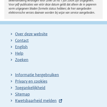
bekendmaking verdragen voor zover ze na 1 juli 2009 zijn uitgegeven.
Voor pdf-publicaties van vóór deze datum geldt dat alleen de in papieren
vorm uitgegeven bladen formele status hebben; de hier aangeboden
elektronische versies daarvan worden bij wijze van service aangeboden.
Over deze website
Contact
English
Help
Zoeken
Informatie hergebruiken
Privacy en cookies
Toegankelijkheid
Sitemap
E
Kwetsbaarheid melden
x