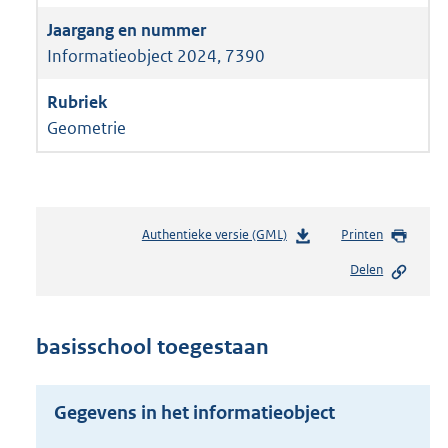
Informatieobject 2024, 7390
Geometrie
Authentieke versie (GML)
b
Printen
e
Delen
s
t
a
n
basisschool toegestaan
d
s
g
Gegevens in het informatieobject
r
o