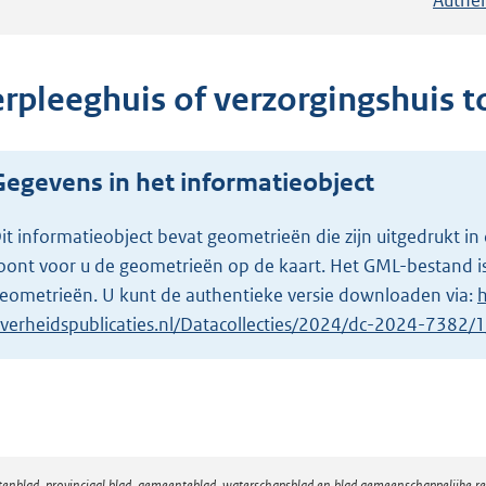
erpleeghuis of verzorgingshuis 
Gegevens in het informatieobject
it informatieobject bevat geometrieën die zijn uitgedrukt
oont voor u de geometrieën op de kaart. Het GML-bestand is
eometrieën. U kunt de authentieke versie downloaden via:
h
verheidspublicaties.nl/Datacollecties/2024/dc-2024-7382
atenblad, provinciaal blad, gemeenteblad, waterschapsblad en blad gemeenschappelijke 