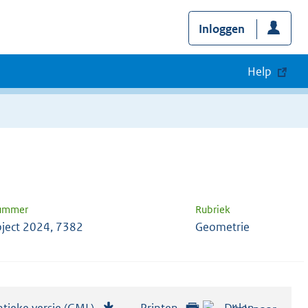
Inloggen
Help
nummer
Rubriek
ject 2024, 7382
Geometrie
tieke versie (GML)
b
Printen
Delen