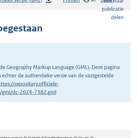
e
s
t
toegestaan
a
n
d
s
g
 in de Geography Markup Language (GML). Deze pagina
r
 echter de authentieke versie van de vastgestelde
o
ttps://repository.officiele-
o
/1/gml/dc-2024-7382.gml
t
t
e
:
2
regeling vormen de formele bekendmakingen in de zin van de