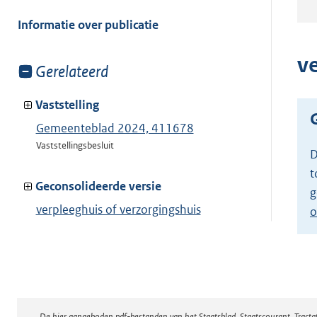
meer
van:
Informatie over publicatie
v
Toon
Gerelateerd
meer
van:
Vaststelling
Gemeenteblad 2024, 411678
Vaststellingsbesluit
D
t
Geconsolideerde versie
g
verpleeghuis of verzorgingshuis
o
toegestaan
Toon geconsolideerde versie
De hier aangeboden pdf-bestanden van het Staatsblad, Staatscourant, Tract