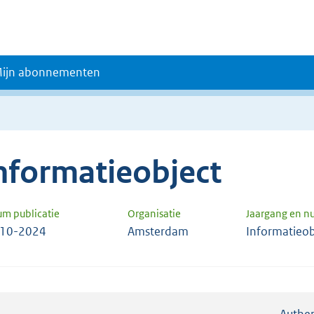
ijn abonnementen
nformatieobject
um publicatie
Organisatie
Jaargang en 
-10-2024
Amsterdam
Informatieob
Authen