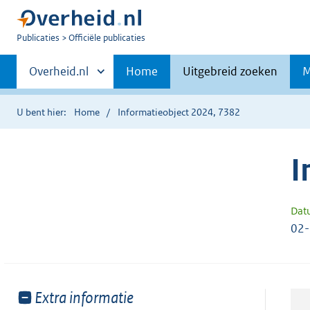
U
Publicaties
Officiële publicaties
bent
Primaire
nu
Andere
Overheid.nl
Home
Uitgebreid zoeken
M
hier:
sites
navigatie
binnen
U bent hier:
Home
Informatieobject 2024, 7382
I
Dat
02
Toon
Extra informatie