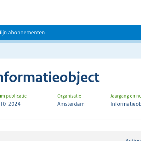
ijn abonnementen
nformatieobject
um publicatie
Organisatie
Jaargang en 
-10-2024
Amsterdam
Informatieob
Authen