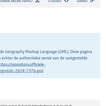
e
s
t
a
n
d
s
g
 in de Geography Markup Language (GML). Deze pagina
r
 echter de authentieke versie van de vastgestelde
o
ttps://repository.officiele-
o
/1/gml/dc-2024-7370.gml
t
t
e
:
2
regeling vormen de formele bekendmakingen in de zin van de