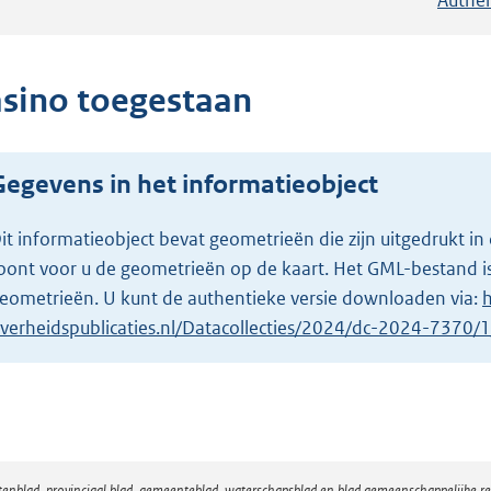
asino toegestaan
Gegevens in het informatieobject
it informatieobject bevat geometrieën die zijn uitgedrukt
oont voor u de geometrieën op de kaart. Het GML-bestand is
eometrieën. U kunt de authentieke versie downloaden via:
h
verheidspublicaties.nl/Datacollecties/2024/dc-2024-7370
atenblad, provinciaal blad, gemeenteblad, waterschapsblad en blad gemeenschappelijke 