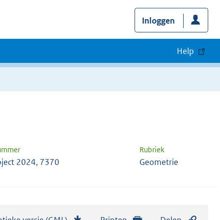
Inloggen
Help
nummer
Rubriek
ject 2024, 7370
Geometrie
tieke versie (GML)
b
Printen
Delen