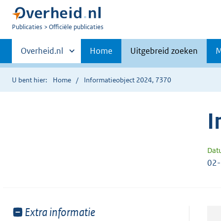
U
Publicaties
Officiële publicaties
bent
Primaire
nu
Andere
Overheid.nl
Home
Uitgebreid zoeken
M
hier:
sites
navigatie
binnen
U bent hier:
Home
Informatieobject 2024, 7370
I
Dat
02
Toon
Extra informatie