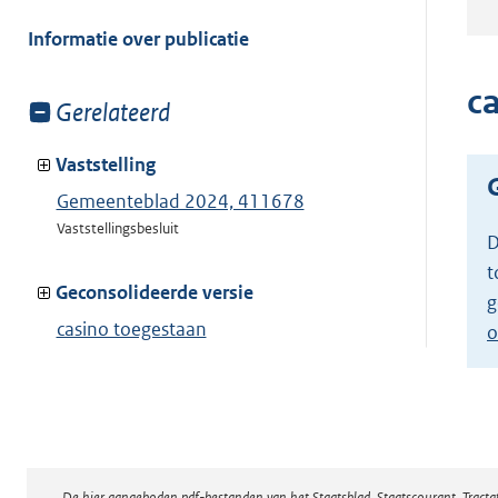
meer
van:
Informatie over publicatie
c
Toon
Gerelateerd
meer
van:
Vaststelling
Gemeenteblad 2024, 411678
Vaststellingsbesluit
D
t
Geconsolideerde versie
g
casino toegestaan
o
Toon geconsolideerde versie
De hier aangeboden pdf-bestanden van het Staatsblad, Staatscourant, Tract