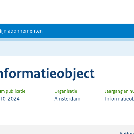
ijn abonnementen
nformatieobject
um publicatie
Organisatie
Jaargang en 
-10-2024
Amsterdam
Informatieob
Authen