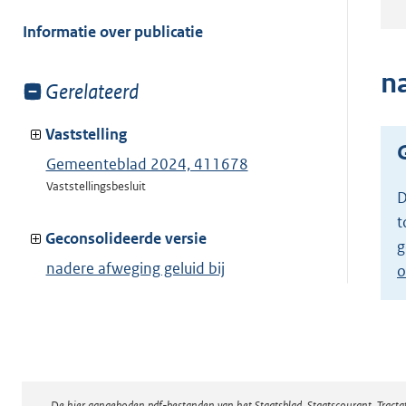
meer
van:
Informatie over publicatie
n
Toon
Gerelateerd
meer
van:
Vaststelling
Gemeenteblad 2024, 411678
Vaststellingsbesluit
D
t
Geconsolideerde versie
g
nadere afweging geluid bij
o
gebruikswijziging noodzakelijk
Toon geconsolideerde versie
De hier aangeboden pdf-bestanden van het Staatsblad, Staatscourant, Tract