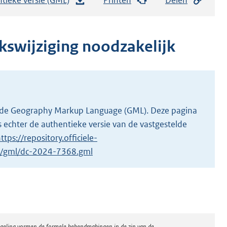
e
s
t
kswijziging noodzakelijk
a
n
d
s
g
 in de Geography Markup Language (GML). Deze pagina
r
 echter de authentieke versie van de vastgestelde
o
ttps://repository.officiele-
o
/1/gml/dc-2024-7368.gml
t
t
e
:
2
regeling vormen de formele bekendmakingen in de zin van de