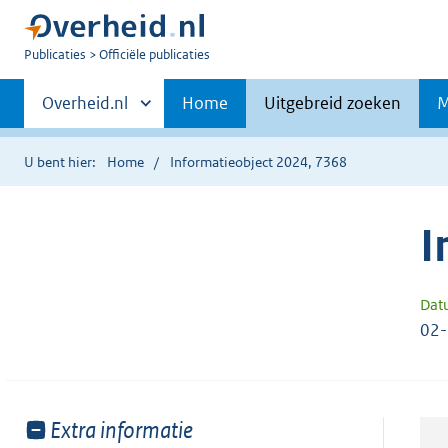
U
Publicaties
Officiële publicaties
bent
Primaire
nu
Andere
Overheid.nl
Home
Uitgebreid zoeken
M
hier:
sites
navigatie
binnen
U bent hier:
Home
Informatieobject 2024, 7368
I
Dat
02
Toon
Extra informatie