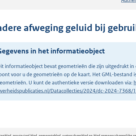
adere afweging geluid bij gebrui
Gegevens in het informatieobject
it informatieobject bevat geometrieën die zijn uitgedrukt
oont voor u de geometrieën op de kaart. Het GML-bestand is
eometrieën. U kunt de authentieke versie downloaden via:
h
verheidspublicaties.nl/Datacollecties/2024/dc-2024-7368
atenblad, provinciaal blad, gemeenteblad, waterschapsblad en blad gemeenschappelijke 