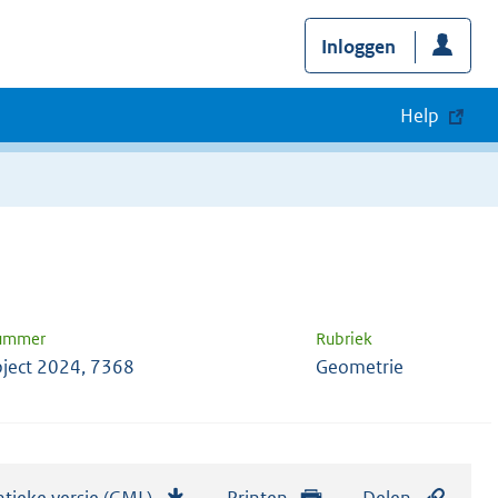
Inloggen
Help
nummer
Rubriek
ject 2024, 7368
Geometrie
tieke versie (GML)
b
Printen
Delen