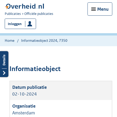
Menu
U
Publicaties
Officiële publicaties
bent
Inloggen
nu
hier:
Home
Informatieobject 2024, 7350
Informatieobject
02-10-2024
Amsterdam