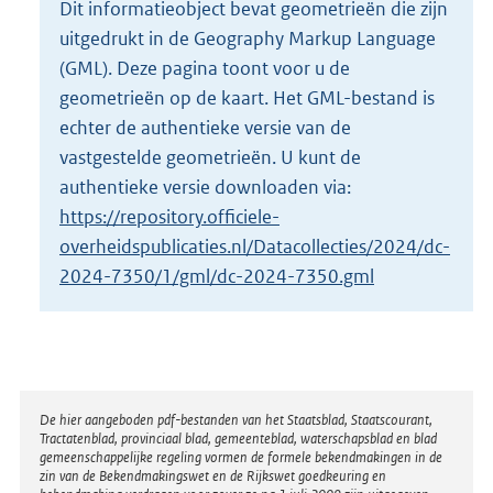
Dit informatieobject bevat geometrieën die zijn
o
uitgedrukt in de Geography Markup Language
t
t
(GML). Deze pagina toont voor u de
e
geometrieën op de kaart. Het GML-bestand is
:
echter de authentieke versie van de
2
vastgestelde geometrieën. U kunt de
K
b
authentieke versie downloaden via:
https://repository.officiele-
overheidspublicaties.nl/Datacollecties/2024/dc-
2024-7350/1/gml/dc-2024-7350.gml
Disclaimer
De hier aangeboden pdf-bestanden van het Staatsblad, Staatscourant,
Tractatenblad, provinciaal blad, gemeenteblad, waterschapsblad en blad
gemeenschappelijke regeling vormen de formele bekendmakingen in de
zin van de Bekendmakingswet en de Rijkswet goedkeuring en