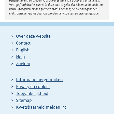
bekendmaking verdragen voor zover ze na 1 juli 2009 zijn uitgegeven.
Voor pdf-publicaties van vóór deze datum geldt dat alleen de in papieren
vorm uitgegeven bladen formele status hebben; de hier aangeboden
elektronische versies daarvan worden bij wijze van service aangeboden.
Over deze website
Contact
English
Help
Zoeken
Informatie hergebruiken
Privacy en cookies
Toegankelijkheid
Sitemap
E
Kwetsbaarheid melden
x