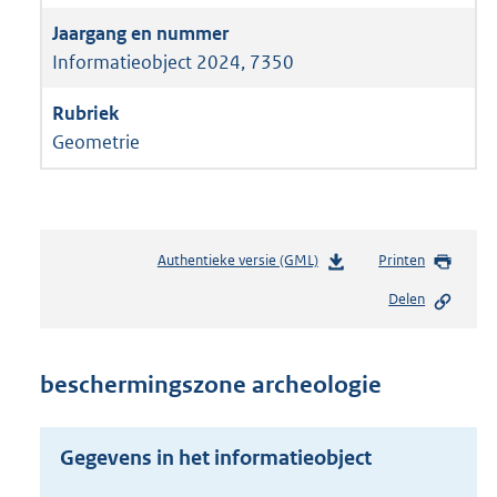
Informatieobject 2024, 7350
Geometrie
Authentieke versie (GML)
b
Printen
e
Delen
s
t
a
n
beschermingszone archeologie
d
s
g
Gegevens in het informatieobject
r
o