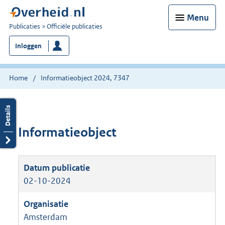
Menu
U
Publicaties
Officiële publicaties
bent
Inloggen
nu
hier:
Home
Informatieobject 2024, 7347
Informatieobject
02-10-2024
Amsterdam