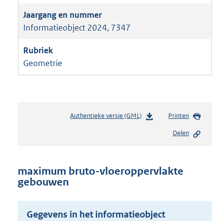
Informatieobject 2024, 7347
Geometrie
Authentieke versie (GML)
b
Printen
e
Delen
s
t
a
n
maximum bruto-vloeroppervlakte
d
gebouwen
s
g
r
Gegevens in het informatieobject
o