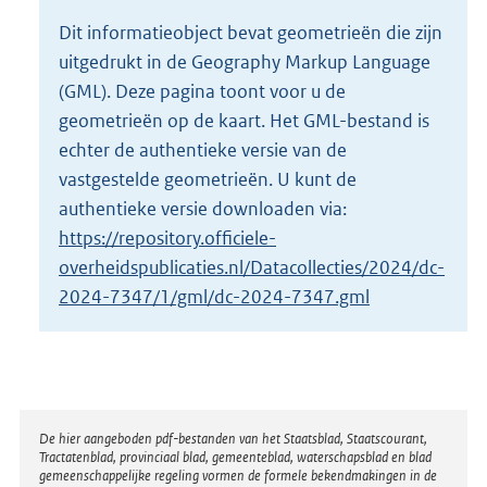
o
Dit informatieobject bevat geometrieën die zijn
t
uitgedrukt in de Geography Markup Language
t
e
(GML). Deze pagina toont voor u de
:
geometrieën op de kaart. Het GML-bestand is
2
echter de authentieke versie van de
K
vastgestelde geometrieën. U kunt de
b
authentieke versie downloaden via:
https://repository.officiele-
overheidspublicaties.nl/Datacollecties/2024/dc-
2024-7347/1/gml/dc-2024-7347.gml
Disclaimer
De hier aangeboden pdf-bestanden van het Staatsblad, Staatscourant,
Tractatenblad, provinciaal blad, gemeenteblad, waterschapsblad en blad
gemeenschappelijke regeling vormen de formele bekendmakingen in de