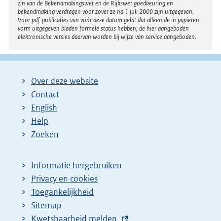
zin van de Bekendmakingswet en de Rijkswet goedkeuring en
bekendmaking verdragen voor zover ze na 1 juli 2009 zijn uitgegeven.
Voor pdf-publicaties van vóór deze datum geldt dat alleen de in papieren
vorm uitgegeven bladen formele status hebben; de hier aangeboden
elektronische versies daarvan worden bij wijze van service aangeboden.
Over deze website
Contact
English
Help
Zoeken
Informatie hergebruiken
Privacy en cookies
Toegankelijkheid
Sitemap
E
Kwetsbaarheid melden