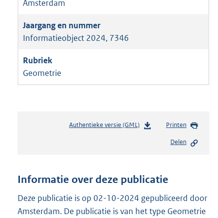
Amsterdam
Informatieobject 2024, 7346
Geometrie
Authentieke versie (GML)
b
Printen
e
Delen
s
t
a
n
Informatie over deze publicatie
d
s
Deze publicatie is op 02-10-2024 gepubliceerd door
g
Amsterdam. De publicatie is van het type Geometrie
r