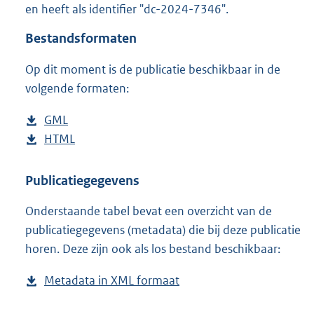
en heeft als identifier "dc-2024-7346".
o
o
Bestandsformaten
t
t
Op dit moment is de publicatie beschikbaar in de
e
volgende formaten:
:
2
K
D
GML
b
b
o
D
HTML
e
b
w
o
s
e
n
w
t
s
Publicatiegegevens
l
n
a
t
Onderstaande tabel bevat een overzicht van de
o
l
n
a
publicatiegegevens (metadata) die bij deze publicatie
a
o
d
n
horen. Deze zijn ook als los bestand beschikbaar:
d
a
s
d
p
d
g
s
Metadata in XML formaat
b
u
p
r
g
e
b
u
o
r