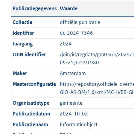
s
l
b
o
o
Publicatiegegevens
Waarde
t
i
l
t
o
a
c
i
t
t
Collectie
officiële publicatie
n
a
c
e
t
Identifier
dc-2024-7346
d
t
a
:
e
s
Jaargang
2024
i
t
2
:
g
e
i
K
o
JOIN identifier
/join/id/regdata/gm0363/202
r
i
e
b
n
09-25;12591980
o
n
i
b
Maker
Amsterdam
o
f
n
e
t
Masterconfiguratie
https://repository.officiele-over
o
f
k
t
GIO-AS-BM/1.6/xml/MC-LVBB-G
r
o
e
e
m
r
n
Organisatietype
gemeente
:
a
m
d
Publicatiedatum
2024-10-02
2
a
a
K
Publicatienaam
Informatieobject
t
a
b