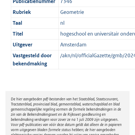
t
Publicatienummer
7346
Rubriek
Geometrie
Taal
nl
Titel
hogeschool en universitair onder
Uitgever
Amsterdam
Vastgesteld door
/akn/nl/officialGazette/gmb/2
bekendmaking
Disclaimer
De hier aangeboden pdf-bestanden van het Staatsblad, Staatscourant,
Tractatenblad, provinciaal blad, gemeenteblad, waterschapsblad en blad
gemeenschappelijke regeling vormen de formele bekendmakingen in de
zin van de Bekendmakingswet en de Rijkswet goedkeuring en
bekendmaking verdragen voor zover ze na 1 juli 2009 zijn uitgegeven.
Voor pdf-publicaties van vóór deze datum geldt dat alleen de in papieren
vorm uitgegeven bladen formele status hebben; de hier aangeboden
elektronische versies daarvan worden bij wijze van service aangeboden.