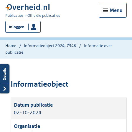
Menu
U
Publicaties
Officiële publicaties
bent
Inloggen
nu
hier:
Home
Informatieobject 2024, 7346
Informatie over
publicatie
Informatieobject
02-10-2024