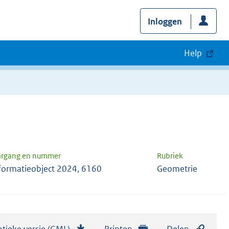
Inloggen
Help
argang en nummer
Rubriek
formatieobject 2024, 6160
Geometrie
tieke versie (GML)
b
Printen
Delen