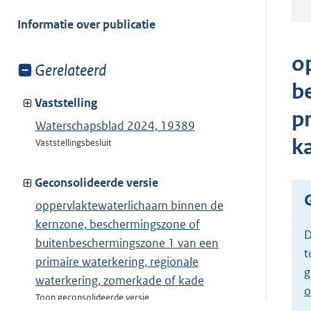
meer
van:
Informatie over publicatie
o
Toon
Gerelateerd
meer
b
van:
Vaststelling
p
Waterschapsblad 2024, 19389
k
Vaststellingsbesluit
Geconsolideerde versie
oppervlaktewaterlichaam binnen de
kernzone, beschermingszone of
D
buitenbeschermingszone 1 van een
t
primaire waterkering, regionale
g
waterkering, zomerkade of kade
o
Toon geconsolideerde versie