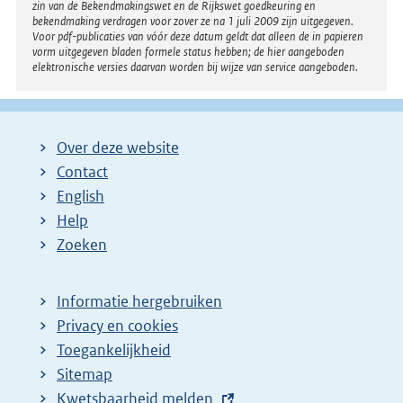
zin van de Bekendmakingswet en de Rijkswet goedkeuring en
bekendmaking verdragen voor zover ze na 1 juli 2009 zijn uitgegeven.
Voor pdf-publicaties van vóór deze datum geldt dat alleen de in papieren
vorm uitgegeven bladen formele status hebben; de hier aangeboden
elektronische versies daarvan worden bij wijze van service aangeboden.
Over deze website
Contact
English
Help
Zoeken
Informatie hergebruiken
Privacy en cookies
Toegankelijkheid
Sitemap
E
Kwetsbaarheid melden