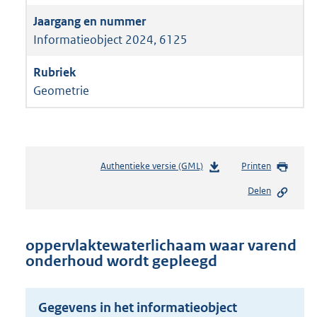
Informatieobject 2024, 6125
Geometrie
Authentieke versie (GML)
b
Printen
e
Delen
s
t
a
n
oppervlaktewaterlichaam waar varend
d
onderhoud wordt gepleegd
s
g
r
Gegevens in het informatieobject
o