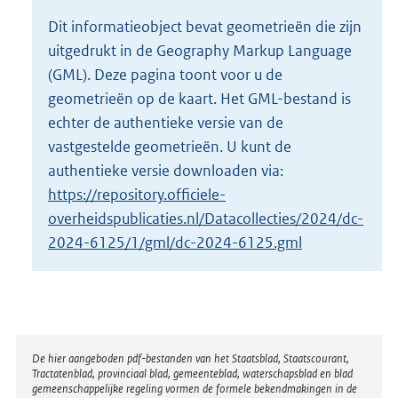
o
Dit informatieobject bevat geometrieën die zijn
t
uitgedrukt in de Geography Markup Language
t
e
(GML). Deze pagina toont voor u de
:
geometrieën op de kaart. Het GML-bestand is
2
echter de authentieke versie van de
,
vastgestelde geometrieën. U kunt de
6
M
authentieke versie downloaden via:
b
https://repository.officiele-
overheidspublicaties.nl/Datacollecties/2024/dc-
2024-6125/1/gml/dc-2024-6125.gml
Disclaimer
De hier aangeboden pdf-bestanden van het Staatsblad, Staatscourant,
Tractatenblad, provinciaal blad, gemeenteblad, waterschapsblad en blad
gemeenschappelijke regeling vormen de formele bekendmakingen in de