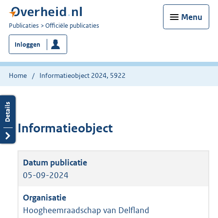
Menu
U
Publicaties
Officiële publicaties
bent
Inloggen
nu
hier:
Home
Informatieobject 2024, 5922
Informatieobject
05-09-2024
Hoogheemraadschap van Delfland