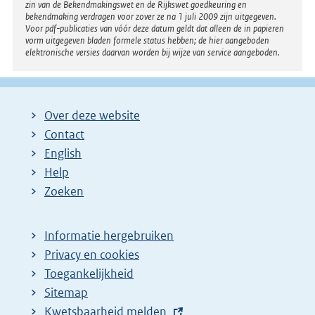
zin van de Bekendmakingswet en de Rijkswet goedkeuring en
bekendmaking verdragen voor zover ze na 1 juli 2009 zijn uitgegeven.
Voor pdf-publicaties van vóór deze datum geldt dat alleen de in papieren
vorm uitgegeven bladen formele status hebben; de hier aangeboden
elektronische versies daarvan worden bij wijze van service aangeboden.
Over deze website
Contact
English
Help
Zoeken
Informatie hergebruiken
Privacy en cookies
Toegankelijkheid
Sitemap
E
Kwetsbaarheid melden