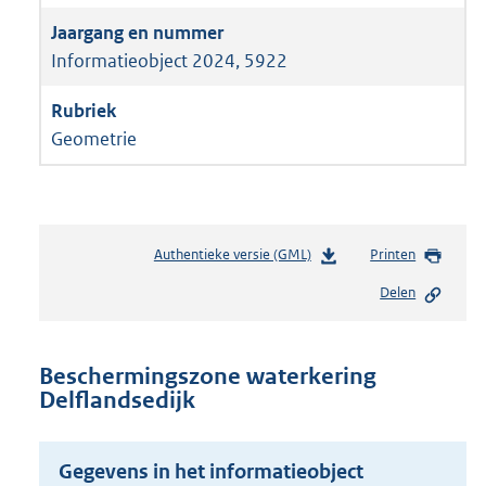
Informatieobject 2024, 5922
Geometrie
Authentieke versie (GML)
b
Printen
e
Delen
s
t
a
n
Beschermingszone waterkering
d
Delflandsedijk
s
g
r
Gegevens in het informatieobject
o