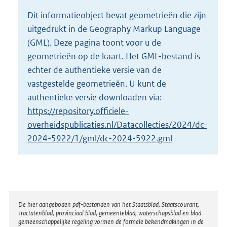
o
Dit informatieobject bevat geometrieën die zijn
t
uitgedrukt in de Geography Markup Language
t
e
(GML). Deze pagina toont voor u de
:
geometrieën op de kaart. Het GML-bestand is
2
echter de authentieke versie van de
2
vastgestelde geometrieën. U kunt de
5
K
authentieke versie downloaden via:
b
https://repository.officiele-
overheidspublicaties.nl/Datacollecties/2024/dc-
2024-5922/1/gml/dc-2024-5922.gml
Disclaimer
De hier aangeboden pdf-bestanden van het Staatsblad, Staatscourant,
Tractatenblad, provinciaal blad, gemeenteblad, waterschapsblad en blad
gemeenschappelijke regeling vormen de formele bekendmakingen in de