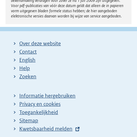
bekendmaking verdragen voor zover ze na 1 juli 2009 zijn uitgegeven.
Voor pdf-publicaties van vóór deze datum geldt dat alleen de in papieren
vorm uitgegeven bladen formele status hebben; de hier aangeboden
elektronische versies daarvan worden bij wijze van service aangeboden.
Over deze website
Contact
English
Help
Zoeken
Informatie hergebruiken
Privacy en cookies
Toegankelijkheid
Sitemap
E
Kwetsbaarheid melden
x