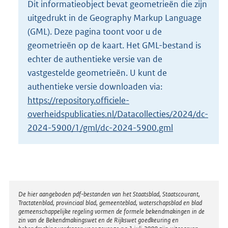
Dit informatieobject bevat geometrieën die zijn
o
uitgedrukt in de Geography Markup Language
t
t
(GML). Deze pagina toont voor u de
e
geometrieën op de kaart. Het GML-bestand is
:
echter de authentieke versie van de
4
vastgestelde geometrieën. U kunt de
0
K
authentieke versie downloaden via:
b
https://repository.officiele-
overheidspublicaties.nl/Datacollecties/2024/dc-
2024-5900/1/gml/dc-2024-5900.gml
Disclaimer
De hier aangeboden pdf-bestanden van het Staatsblad, Staatscourant,
Tractatenblad, provinciaal blad, gemeenteblad, waterschapsblad en blad
gemeenschappelijke regeling vormen de formele bekendmakingen in de
zin van de Bekendmakingswet en de Rijkswet goedkeuring en