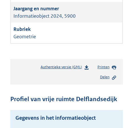
Informatieobject 2024, 5900
Geometrie
Authentieke versie (GML)
b
Printen
e
Delen
s
t
a
n
Profiel van vrije ruimte Delflandsedijk
d
s
g
Gegevens in het informatieobject
r
o