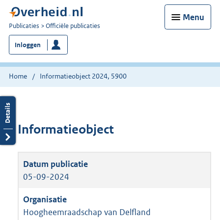
Menu
U
Publicaties
Officiële publicaties
bent
Inloggen
nu
hier:
Home
Informatieobject 2024, 5900
Informatieobject
05-09-2024
Hoogheemraadschap van Delfland