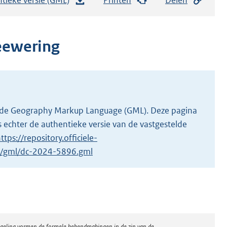
e
s
t
eewering
a
n
d
s
g
 in de Geography Markup Language (GML). Deze pagina
r
 echter de authentieke versie van de vastgestelde
o
ttps://repository.officiele-
o
/1/gml/dc-2024-5896.gml
t
t
e
:
2
regeling vormen de formele bekendmakingen in de zin van de