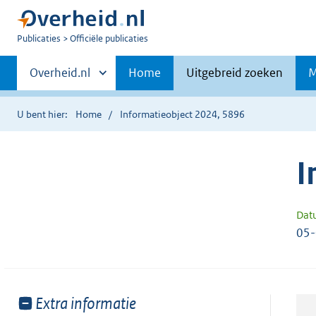
U
Publicaties
Officiële publicaties
bent
Primaire
nu
Andere
Overheid.nl
Home
Uitgebreid zoeken
M
hier:
sites
navigatie
binnen
U bent hier:
Home
Informatieobject 2024, 5896
I
Dat
05
Toon
Extra informatie