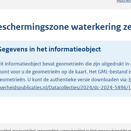
eschermingszone waterkering z
Gegevens in het informatieobject
it informatieobject bevat geometrieën die zijn uitgedrukt
oont voor u de geometrieën op de kaart. Het GML-bestand is
eometrieën. U kunt de authentieke versie downloaden via:
h
verheidspublicaties.nl/Datacollecties/2024/dc-2024-5896
atenblad, provinciaal blad, gemeenteblad, waterschapsblad en blad gemeenschappelijke 