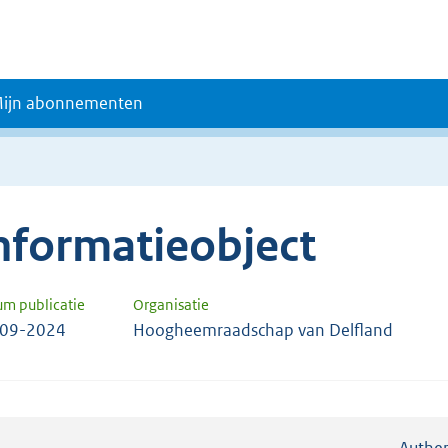
ijn abonnementen
nformatieobject
um publicatie
Organisatie
-09-2024
Hoogheemraadschap van Delfland
Authen