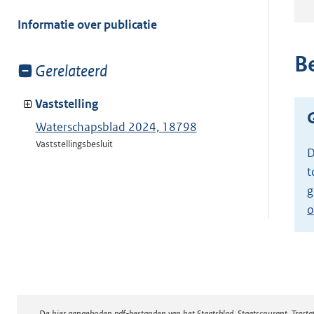
meer
van:
Informatie over publicatie
B
Toon
Gerelateerd
meer
van:
Vaststelling
Waterschapsblad 2024, 18798
Vaststellingsbesluit
D
t
g
o
De hier aangeboden pdf-bestanden van het Staatsblad, Staatscourant, Tract