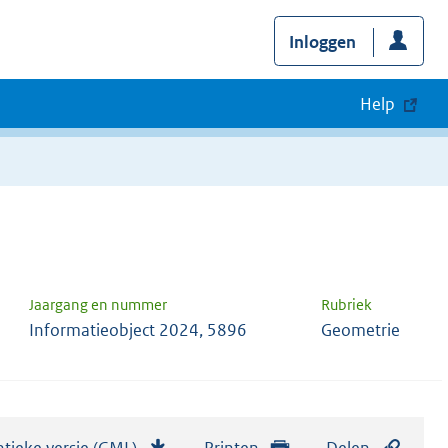
Inloggen
Help
Jaargang en nummer
Rubriek
Informatieobject 2024, 5896
Geometrie
tieke versie (GML)
b
Printen
Delen