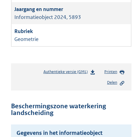
Informatieobject 2024, 5893
Geometrie
Authentieke versie (GML)
b
Printen
e
Delen
s
t
a
n
Beschermingszone waterkering
d
landscheiding
s
g
r
Gegevens in het informatieobject
o