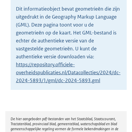
o
Dit informatieobject bevat geometrieën die zijn
t
uitgedrukt in de Geography Markup Language
t
e
(GML). Deze pagina toont voor u de
:
geometrieën op de kaart. Het GML-bestand is
4
echter de authentieke versie van de
K
vastgestelde geometrieën. U kunt de
b
authentieke versie downloaden via:
https://repository.officiele-
overheidspublicaties.nl/Datacollecties/2024/dc-
2024-5893/1/gml/dc-2024-5893.gml
Disclaimer
De hier aangeboden pdf-bestanden van het Staatsblad, Staatscourant,
Tractatenblad, provinciaal blad, gemeenteblad, waterschapsblad en blad
gemeenschappelijke regeling vormen de formele bekendmakingen in de