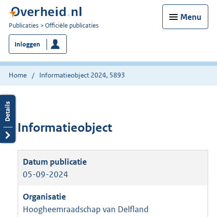
Menu
U
Publicaties
Officiële publicaties
bent
Inloggen
nu
hier:
Home
Informatieobject 2024, 5893
Informatieobject
05-09-2024
Hoogheemraadschap van Delfland