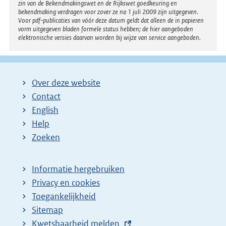
zin van de Bekendmakingswet en de Rijkswet goedkeuring en
bekendmaking verdragen voor zover ze na 1 juli 2009 zijn uitgegeven.
Voor pdf-publicaties van vóór deze datum geldt dat alleen de in papieren
vorm uitgegeven bladen formele status hebben; de hier aangeboden
elektronische versies daarvan worden bij wijze van service aangeboden.
Over deze website
Contact
English
Help
Zoeken
Informatie hergebruiken
Privacy en cookies
Toegankelijkheid
Sitemap
E
Kwetsbaarheid melden