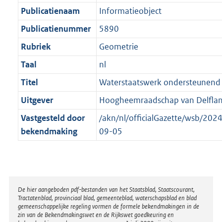
t
a
b
Publicatienaam
Informatieobject
t
Publicatienummer
5890
Rubriek
Geometrie
Taal
nl
Titel
Waterstaatswerk ondersteunend 
Uitgever
Hoogheemraadschap van Delfla
Vastgesteld door
/akn/nl/officialGazette/wsb/2
bekendmaking
09-05
Disclaimer
De hier aangeboden pdf-bestanden van het Staatsblad, Staatscourant,
Tractatenblad, provinciaal blad, gemeenteblad, waterschapsblad en blad
gemeenschappelijke regeling vormen de formele bekendmakingen in de
zin van de Bekendmakingswet en de Rijkswet goedkeuring en