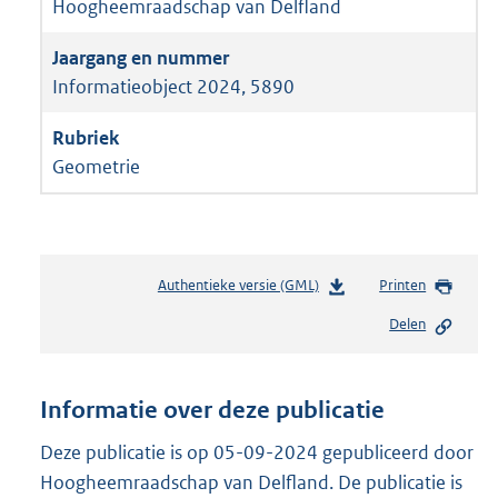
Hoogheemraadschap van Delfland
Informatieobject 2024, 5890
Geometrie
Authentieke versie (GML)
b
Printen
e
Delen
s
t
a
n
Informatie over deze publicatie
d
s
Deze publicatie is op 05-09-2024 gepubliceerd door
g
Hoogheemraadschap van Delfland. De publicatie is
r