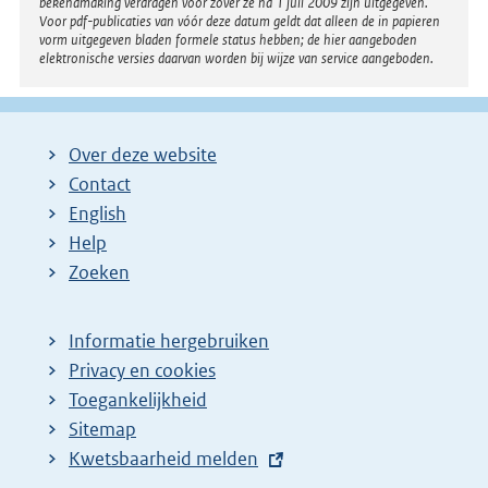
bekendmaking verdragen voor zover ze na 1 juli 2009 zijn uitgegeven.
Voor pdf-publicaties van vóór deze datum geldt dat alleen de in papieren
vorm uitgegeven bladen formele status hebben; de hier aangeboden
elektronische versies daarvan worden bij wijze van service aangeboden.
Over deze website
Contact
English
Help
Zoeken
Informatie hergebruiken
Privacy en cookies
Toegankelijkheid
Sitemap
E
Kwetsbaarheid melden