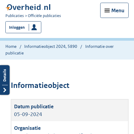
Menu
U
Publicaties
Officiële publicaties
bent
Inloggen
nu
hier:
Home
Informatieobject 2024, 5890
Informatie over
publicatie
Informatieobject
05-09-2024