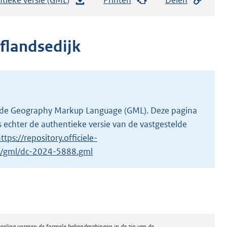
e
s
t
flandsedijk
a
n
d
s
g
 in de Geography Markup Language (GML). Deze pagina
r
 echter de authentieke versie van de vastgestelde
o
ttps://repository.officiele-
o
/1/gml/dc-2024-5888.gml
t
t
e
:
1
regeling vormen de formele bekendmakingen in de zin van de