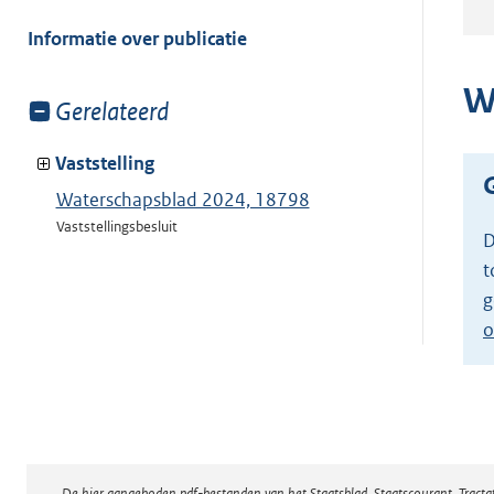
meer
van:
Informatie over publicatie
W
Toon
Gerelateerd
meer
van:
Vaststelling
Waterschapsblad 2024, 18798
Vaststellingsbesluit
D
t
g
o
De hier aangeboden pdf-bestanden van het Staatsblad, Staatscourant, Tract