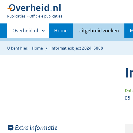
U
Publicaties
Officiële publicaties
bent
Primaire
nu
Andere
Overheid.nl
Home
Uitgebreid zoeken
M
hier:
sites
navigatie
binnen
U bent hier:
Home
Informatieobject 2024, 5888
I
Dat
05
Toon
Extra informatie