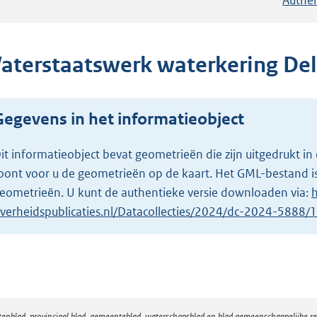
aterstaatswerk waterkering Del
Gegevens in het informatieobject
it informatieobject bevat geometrieën die zijn uitgedrukt
oont voor u de geometrieën op de kaart. Het GML-bestand is
eometrieën. U kunt de authentieke versie downloaden via:
h
verheidspublicaties.nl/Datacollecties/2024/dc-2024-5888
atenblad, provinciaal blad, gemeenteblad, waterschapsblad en blad gemeenschappelijke 