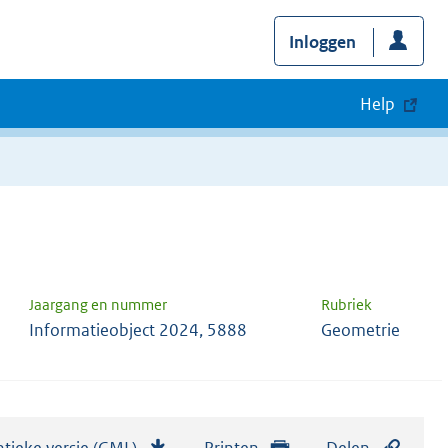
Inloggen
Help
Jaargang en nummer
Rubriek
Informatieobject 2024, 5888
Geometrie
tieke versie (GML)
b
Printen
Delen