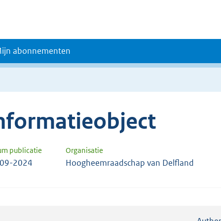
ijn abonnementen
nformatieobject
um publicatie
Organisatie
-09-2024
Hoogheemraadschap van Delfland
Authen