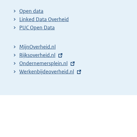
x
t
Open data
e
Linked Data Overheid
r
PUC Open Data
n
e
MijnOverheid.nl
l
E
Rijksoverheid.nl
i
x
E
Ondernemersplein.nl
n
t
x
E
Werkenbijdeoverheid.nl
k
e
t
x
:
r
e
t
n
r
e
e
n
r
l
e
n
i
l
e
n
i
l