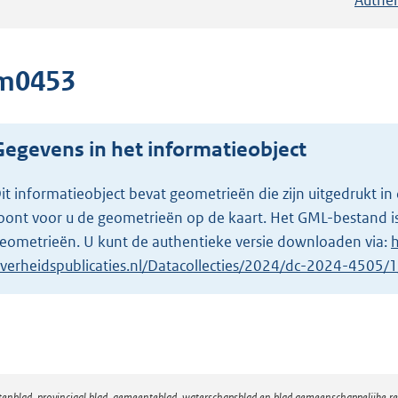
m0453
Gegevens in het informatieobject
it informatieobject bevat geometrieën die zijn uitgedrukt
oont voor u de geometrieën op de kaart. Het GML-bestand is
eometrieën. U kunt de authentieke versie downloaden via:
h
verheidspublicaties.nl/Datacollecties/2024/dc-2024-4505
atenblad, provinciaal blad, gemeenteblad, waterschapsblad en blad gemeenschappelijke 