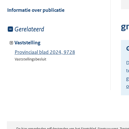
meer
van:
Informatie over publicatie
g
Toon
Gerelateerd
meer
van:
Vaststelling
Provinciaal blad 2024, 9728
Vaststellingsbesluit
D
t
g
o
De hier aangeboden pdf-bestanden van het Staatsblad, Staatscourant, Tract