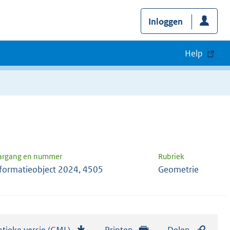
Inloggen
Help
argang en nummer
Rubriek
formatieobject 2024, 4505
Geometrie
tieke versie (GML)
b
Printen
Delen