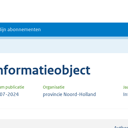
ijn abonnementen
nformatieobject
um publicatie
Organisatie
Ja
-07-2024
provincie Noord-Holland
In
Authen