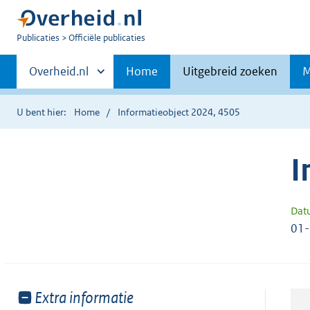
U
Publicaties
Officiële publicaties
bent
Primaire
nu
Andere
Overheid.nl
Home
Uitgebreid zoeken
M
hier:
sites
navigatie
binnen
U bent hier:
Home
Informatieobject 2024, 4505
I
Dat
01
Toon
Extra informatie