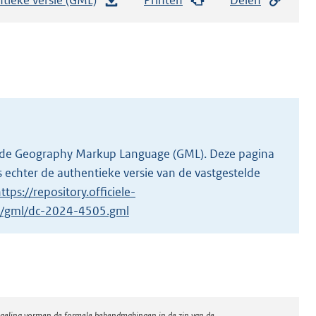
e
s
t
a
n
d
s
g
 in de Geography Markup Language (GML). Deze pagina
r
 echter de authentieke versie van de vastgestelde
o
ttps://repository.officiele-
o
/1/gml/dc-2024-4505.gml
t
t
e
:
3
regeling vormen de formele bekendmakingen in de zin van de