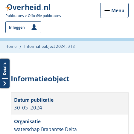
Menu
U
Publicaties
Officiële publicaties
bent
Inloggen
nu
hier:
Home
Informatieobject 2024, 3181
Informatieobject
30-05-2024
waterschap Brabantse Delta