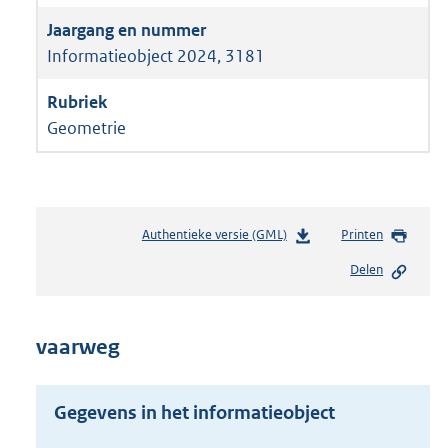
Informatieobject 2024, 3181
Geometrie
Authentieke versie (GML)
b
Printen
e
Delen
s
t
a
n
vaarweg
d
s
g
Gegevens in het informatieobject
r
o