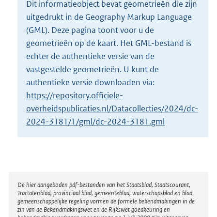
Dit informatieobject bevat geometrieën die zijn
o
uitgedrukt in de Geography Markup Language
t
t
(GML). Deze pagina toont voor u de
e
geometrieën op de kaart. Het GML-bestand is
:
echter de authentieke versie van de
8
vastgestelde geometrieën. U kunt de
4
6
authentieke versie downloaden via:
K
https://repository.officiele-
b
overheidspublicaties.nl/Datacollecties/2024/dc-
2024-3181/1/gml/dc-2024-3181.gml
Disclaimer
De hier aangeboden pdf-bestanden van het Staatsblad, Staatscourant,
Tractatenblad, provinciaal blad, gemeenteblad, waterschapsblad en blad
gemeenschappelijke regeling vormen de formele bekendmakingen in de
zin van de Bekendmakingswet en de Rijkswet goedkeuring en