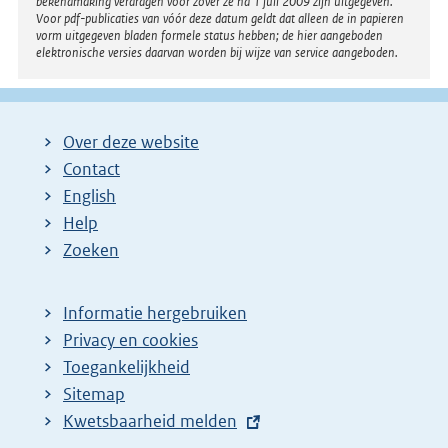
bekendmaking verdragen voor zover ze na 1 juli 2009 zijn uitgegeven.
Voor pdf-publicaties van vóór deze datum geldt dat alleen de in papieren
vorm uitgegeven bladen formele status hebben; de hier aangeboden
elektronische versies daarvan worden bij wijze van service aangeboden.
Over deze website
Contact
English
Help
Zoeken
Informatie hergebruiken
Privacy en cookies
Toegankelijkheid
Sitemap
E
Kwetsbaarheid melden
x